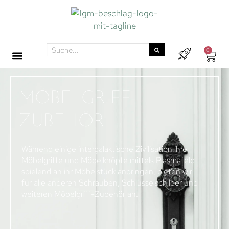
0
MÖBELGRIFF-
ZUBEHÖR
Während einige intergalaktische Zivilisation ihre
Möbelgriffe und Möbelknöpfe mittels Plasmafeld
spielend an ihr Möbelstück anbringen, bieten wir
für alle anderen Schrauben, Schlüsselschilder und
weiteren Möbelgriff-Zubehör an.