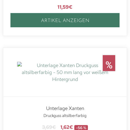
11,59
€
ARTIKEL ANZEIGEN
Unterlage Xanten
Druckguss altsilberfarbig
3,69
€
1,62
€
-56 %