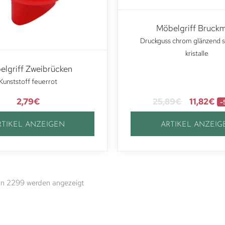
Möbelgriff Bruck
Druckguss chrom glänzend s
kristalle
lgriff Zweibrücken
Kunststoff feuerrot
2,79
€
25,89
€
11,82
€
-
RTIKEL ANZEIGEN
ARTIKEL ANZEIG
on 2299 werden angezeigt