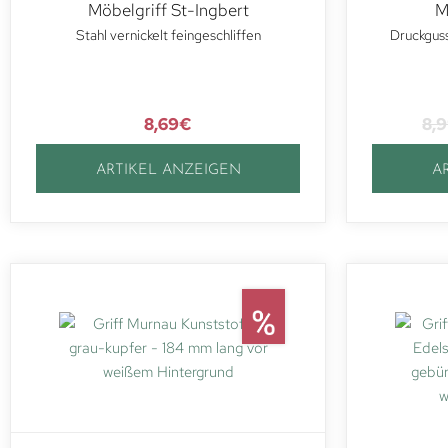
Möbelgriff St-Ingbert
M
Stahl vernickelt feingeschliffen
Druckguss
8,69
€
8,
ARTIKEL ANZEIGEN
A