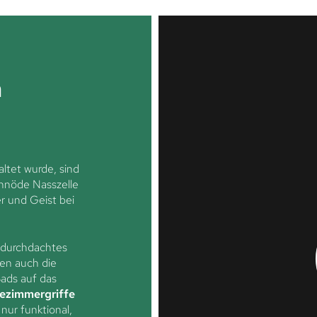
n
ltet wurde, sind
schnöde Nasszelle
er und Geist bei
n durchdachtes
en auch die
Bads auf das
ezimmergriffe
nur funktional,