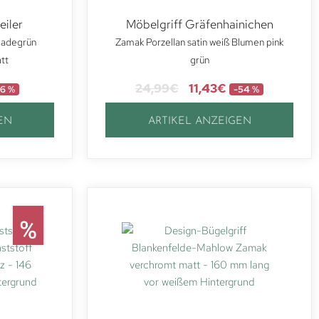
eiler
Möbelgriff Gräfenhainichen
 jadegrün
Zamak Porzellan satin weiß Blumen pink
att
grün
24,99
€
11,43
€
6 %
-54 %
EN
ARTIKEL ANZEIGEN