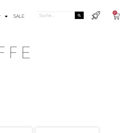
0
r
SALE
FFE