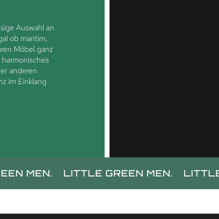
iesige Auswahl an
al ob maritim,
tären Möbel ganz
n harmonisches
ner anderen
nz im Einklang
N.
LITTLE GREEN MEN.
LITTLE GREEN