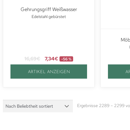
Gehrungsgriff Weißwasser
Edelstahl gebürstet
Möbe
16,69
€
7,34
€
-56 %
ARTIKEL ANZEIGEN
A
Ergebnisse 2289 – 2299 v