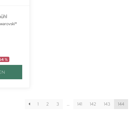
mühl
warovski®
54 %
EN
1
2
3
…
141
142
143
144