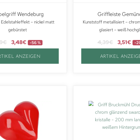
elgriff Wendeburg
Griffleiste Gemü
 Edelstahleffekt – nickel matt
Kunststoff metallisiert – chro
gebürstet
glasiert – weiß hochg
89
€
3,48
€
4,39
€
3,51
€
-56 %
-2
RTIKEL ANZEIGEN
ARTIKEL ANZEIG