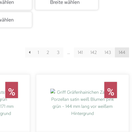
wählen
Breite wählen
wählen
1
2
3
…
141
142
143
144