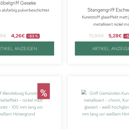
öbelgriff Geseke
Stangengriff Eschw
 alufarbig pulverbeschichtet
Kunststoff glaseffekt matt
metallisiert nickel m
99
€
4,26
€
11,99
€
5,28
€
-53 %
-5
RTIKEL ANZEIGEN
ARTIKEL ANZEIG