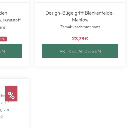
nden
Design-Bügelgriff Blankenfelde-
Mahlow
m, Kunststoff
Zamak verchromt matt
lanz
23,79
€
0 %
EN
ARTIKEL ANZEIGEN