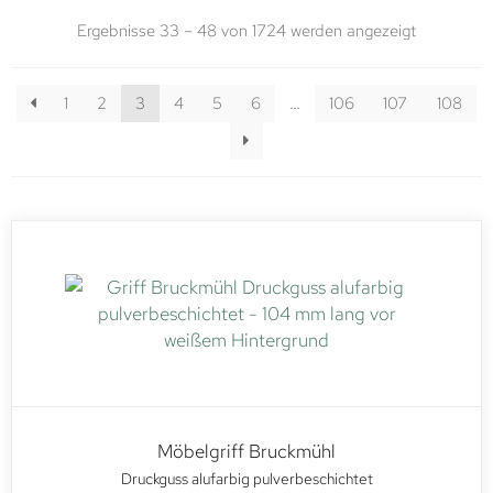
Ergebnisse 33 – 48 von 1724 werden angezeigt
1
2
3
4
5
6
…
106
107
108
Möbelgriff Bruckmühl
Druckguss alufarbig pulverbeschichtet