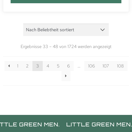
Ergebnisse 33 – 48 von 1724 werden angezeigt
1
2
3
4
5
6
…
106
107
108
E GREEN MEN.
LITTLE GREEN MEN.
LI