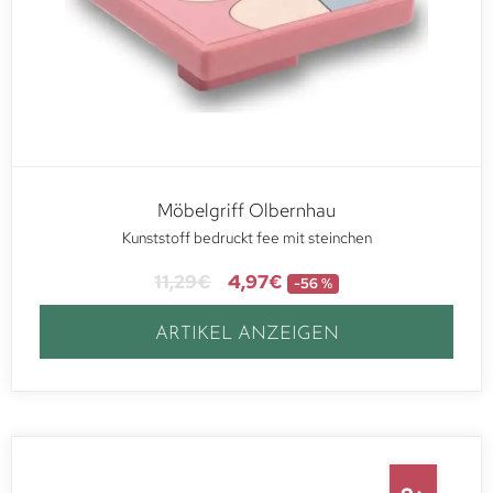
Möbelgriff Olbernhau
Kunststoff bedruckt fee mit steinchen
11,29
€
4,97
€
-56 %
ARTIKEL ANZEIGEN