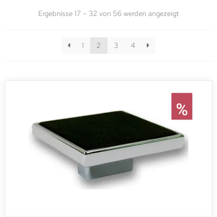
Ergebnisse 17 – 32 von 56 werden angezeigt
1
2
3
4