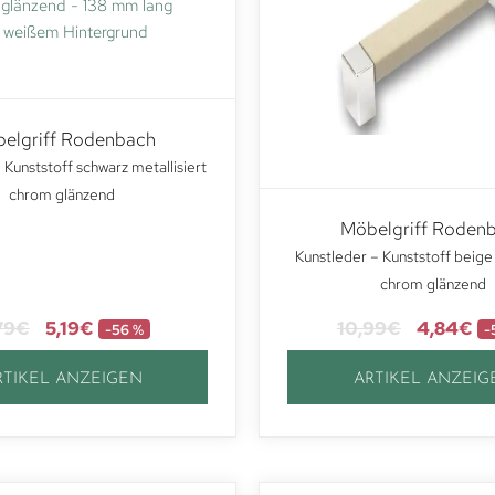
elgriff Rodenbach
 Kunststoff schwarz metallisiert
chrom glänzend
Möbelgriff Roden
Kunstleder – Kunststoff beige 
chrom glänzend
79
€
5,19
€
10,99
€
4,84
€
-56 %
-
RTIKEL ANZEIGEN
ARTIKEL ANZEIG