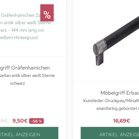
griff Gräfenhainichen
ellan antik silber weiß Sterne
schwarz
Möbelgriff Erba
Kunstleder-Druckguss/Metall
eisenfarbig gebürstet
59
€
9,50
€
16,69
€
-56 %
RTIKEL ANZEIGEN
ARTIKEL ANZEIG