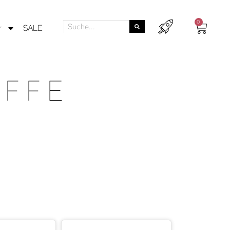
0
r
SALE
FFE