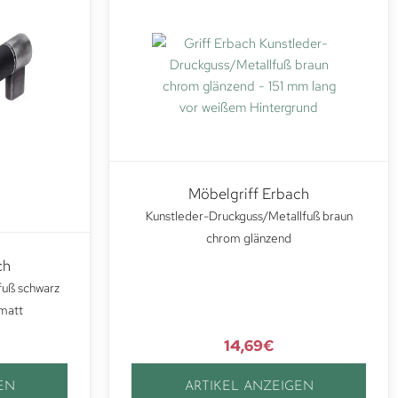
Möbelgriff Erbach
Kunstleder-Druckguss/Metallfuß braun
chrom glänzend
ch
fuß schwarz
 matt
14,69
€
EN
ARTIKEL ANZEIGEN