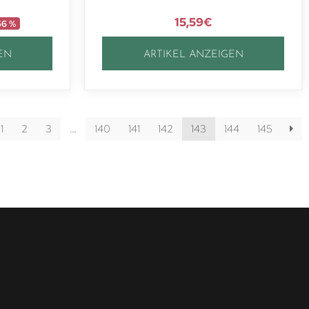
15,59
€
56 %
EN
ARTIKEL ANZEIGEN
1
2
3
…
140
141
142
143
144
145