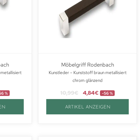
bach
Möbelgriff Rodenbach
metallisiert
Kunstleder – Kunststoff braun metallisiert
chrom glänzend
10,99
€
4,84
€
56 %
-56 %
EN
ARTIKEL ANZEIGEN