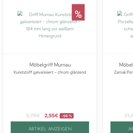
Möbelgriff Murnau
Möbel
Kunststoff galvanisiert – chrom glänzend
Zamak Porz
5,79
€
2,55
€
21,
-56 %
ARTIKEL ANZEIGEN
A