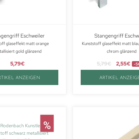
gengriff Eschweiler
Stangengriff Eschw
off glaseffekt matt orange
Kunststoff glaseffekt matt blau
allisiert gold glänzend
chrom glänzend
5,79
€
5,79
€
2,55
€
-5
RTIKEL ANZEIGEN
ARTIKEL ANZEIG