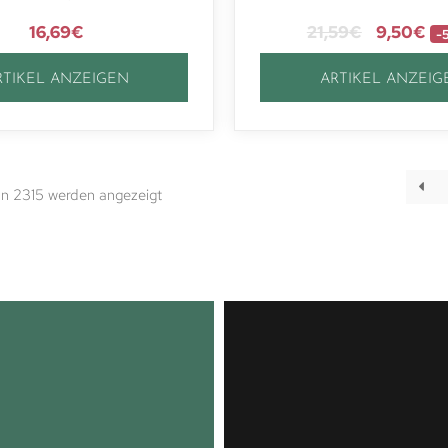
16,69
€
21,59
€
9,50
€
-
RTIKEL ANZEIGEN
ARTIKEL ANZEIG
n 2315 werden angezeigt