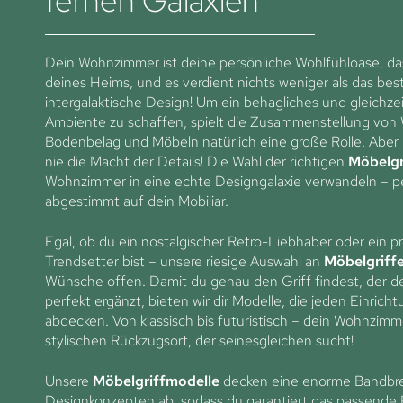
fernen Galaxien
Dein Wohnzimmer ist deine persönliche Wohlfühloase, da
deines Heims, und es verdient nichts weniger als das bes
intergalaktische Design! Um ein behagliches und gleichzeit
Ambiente zu schaffen, spielt die Zusammenstellung von
Bodenbelag und Möbeln natürlich eine große Rolle. Aber
nie die Macht der Details! Die Wahl der richtigen
Möbelgr
Wohnzimmer in eine echte Designgalaxie verwandeln – p
abgestimmt auf dein Mobiliar.
Egal, ob du ein nostalgischer Retro-Liebhaber oder ein pr
Trendsetter bist – unsere riesige Auswahl an
Möbelgriff
Wünsche offen. Damit du genau den Griff findest, der de
perfekt ergänzt, bieten wir dir Modelle, die jeden Einricht
abdecken. Von klassisch bis futuristisch – dein Wohnzimm
stylischen Rückzugsort, der seinesgleichen sucht!
Unsere
Möbelgriffmodelle
decken eine enorme Bandbre
Designkonzepten ab, sodass du garantiert das passende 