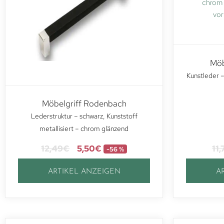
Möb
Kunstleder –
Möbelgriff Rodenbach
Lederstruktur – schwarz, Kunststoff
metallisiert – chrom glänzend
12,49
€
5,50
€
11,
-56 %
ARTIKEL ANZEIGEN
A