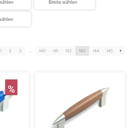
wählen
Breite wählen
wählen
1
2
3
…
140
141
142
143
144
145