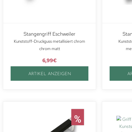
Stangengriff Eschweiler
Stan
Kunststoff-Druckguss metallisiert chrom
Kunstst
chrom matt
met
6,99
€
ARTIKEL ANZEIGEN
A