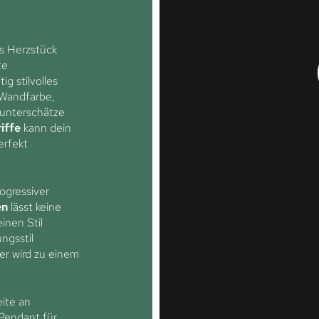
s Herzstück
te
ig stilvolles
 Wandfarbe,
 unterschätze
iffe
kann dein
erfekt
ogressiver
en
lässt keine
inen Stil
ungsstil
er wird zu einem
ite an
Pendant für