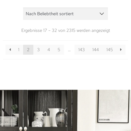
Ergebnisse 17 – 32 von 2315 werden angezeigt
1
2
3
4
5
…
143
144
145