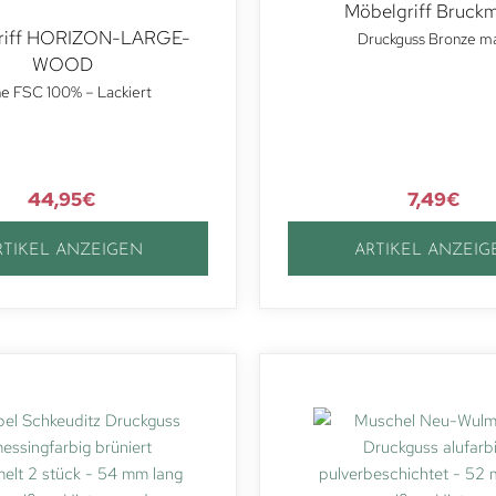
Möbelgriff Bruck
riff HORIZON-LARGE-
Druckguss Bronze m
WOOD
he FSC 100% – Lackiert
44,95
€
7,49
€
RTIKEL ANZEIGEN
ARTIKEL ANZEIG