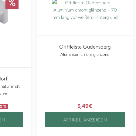
Griffleiste Gudensberg
Aluminium chrom glänzend
dorf
 natur matt
nium
5,49
€
0 %
EN
ARTIKEL ANZEIGEN