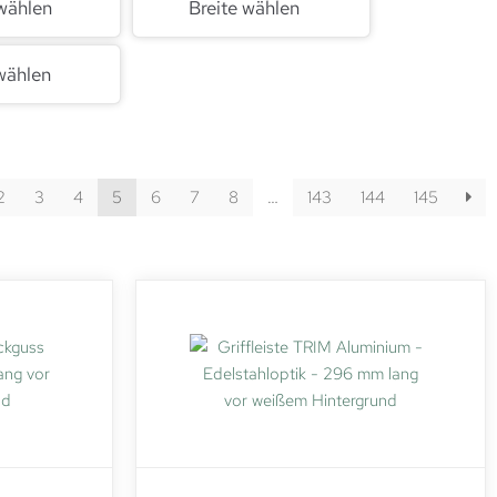
wählen
Breite wählen
wählen
2
3
4
5
6
7
8
…
143
144
145