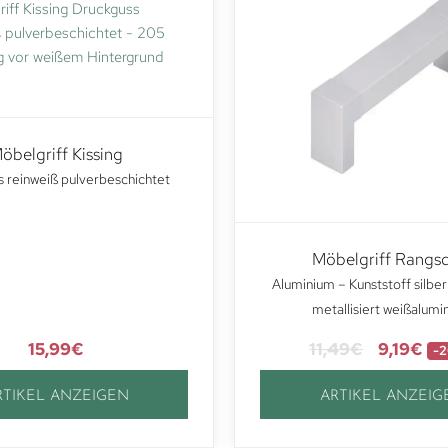
öbelgriff Kissing
 reinweiß pulverbeschichtet
Möbelgriff Rangs
Aluminium – Kunststoff silber
metallisiert weißalumi
15,99
€
11,49
€
9,19
€
-2
RTIKEL ANZEIGEN
ARTIKEL ANZEIG