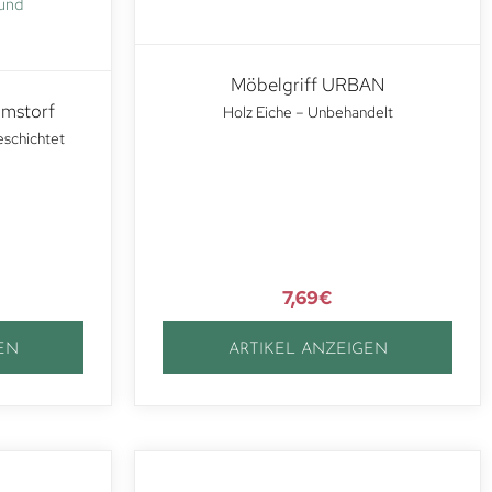
Möbelgriff URBAN
lmstorf
Holz Eiche – Unbehandelt
eschichtet
7,69
€
EN
ARTIKEL ANZEIGEN