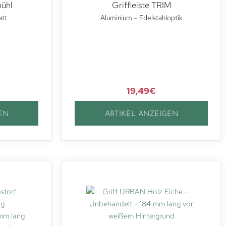
mühl
Griffleiste TRIM
att
Aluminium – Edelstahloptik
19,49
€
EN
ARTIKEL ANZEIGEN