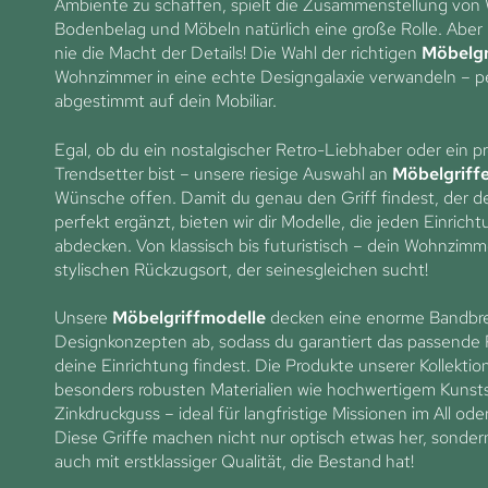
Ambiente zu schaffen, spielt die Zusammenstellung von
Bodenbelag und Möbeln natürlich eine große Rolle. Aber
nie die Macht der Details! Die Wahl der richtigen
Möbelgr
Wohnzimmer in eine echte Designgalaxie verwandeln – p
abgestimmt auf dein Mobiliar.
Egal, ob du ein nostalgischer Retro-Liebhaber oder ein pr
Trendsetter bist – unsere riesige Auswahl an
Möbelgriff
Wünsche offen. Damit du genau den Griff findest, der de
perfekt ergänzt, bieten wir dir Modelle, die jeden Einricht
abdecken. Von klassisch bis futuristisch – dein Wohnzimm
stylischen Rückzugsort, der seinesgleichen sucht!
Unsere
Möbelgriffmodelle
decken eine enorme Bandbre
Designkonzepten ab, sodass du garantiert das passende 
deine Einrichtung findest. Die Produkte unserer Kollekti
besonders robusten Materialien wie hochwertigem Kunsts
Zinkdruckguss – ideal für langfristige Missionen im All ode
Diese Griffe machen nicht nur optisch etwas her, sonde
auch mit erstklassiger Qualität, die Bestand hat!