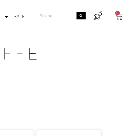
0
r
SALE
FFE