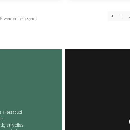
1
15 werden angezeigt
s Herzstück
te
ig stilvolles