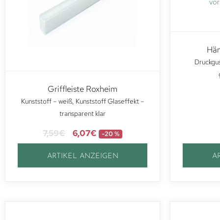
Hän
Druckgus
Griffleiste Roxheim
Kunststoff – weiß, Kunststoff Glaseffekt –
transparent klar
7,59
€
6,07
€
-20 %
ARTIKEL ANZEIGEN
A