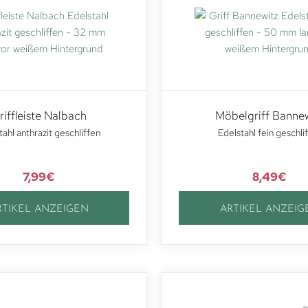
riffleiste Nalbach
Möbelgriff Bannew
tahl anthrazit geschliffen
Edelstahl fein geschli
7,99
€
8,49
€
RTIKEL ANZEIGEN
ARTIKEL ANZEIG