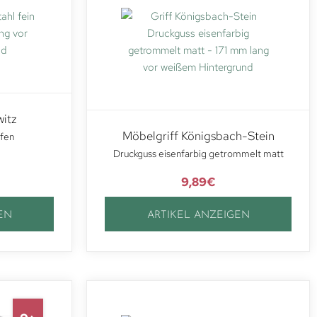
itz
Möbelgriff Königsbach-Stein
ffen
Druckguss eisenfarbig getrommelt matt
9,89
€
EN
ARTIKEL ANZEIGEN