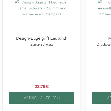
Design-Bügelgriff Leutkirch
M
Zamak schwarz
Druckguss
23,79
€
ARTIKEL ANZEIGEN
A