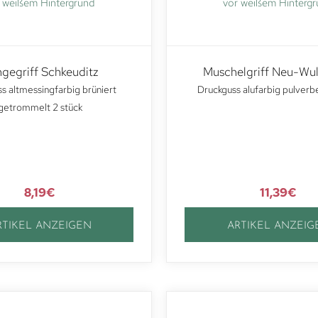
gegriff Schkeuditz
Muschelgriff Neu-Wu
s altmessingfarbig brüniert
Druckguss alufarbig pulverb
getrommelt 2 stück
8,19
€
11,39
€
RTIKEL ANZEIGEN
ARTIKEL ANZEIG