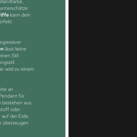
 Wandfarbe,
 unterschätze
iffe
kann dein
erfekt
ogressiver
en
lässt keine
inen Stil
ungsstil
er wird zu einem
ite an
Pendant für
on bestehen aus
toff oder
r auf der Erde.
rn überzeugen