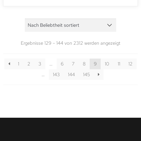
Ergebnisse 129 – 144 von 2312 werden angezeigt
1
2
3
…
6
7
8
9
10
11
12
…
143
144
145