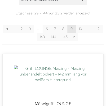
Ergebnisse 129 – 144 von 2312 werden angezeigt
1
2
3
…
6
7
8
9
10
11
12
…
143
144
145
Möbelgriff LOUNGE