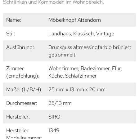
Schränken und Kommoden im Wohnbereich.
Name:
Möbelknopf Attendorn
Stil:
Landhaus, Klassisch, Vintage
Ausführung:
Druckguss altmessingfarbig brüniert
getrommelt
Zimmer
Wohnzimmer, Badezimmer, Flur,
(empfehlung):
Küche, Schlafzimmer
Maße: (L/B/H)
25 mm x 13 mm x 20 mm
Durchmesser:
25/13 mm
Hersteller:
SIRO
Hersteller
1349
Modellnummer: