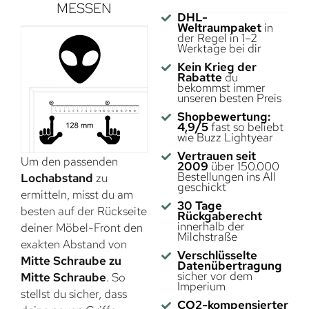
MESSEN
DHL-
Weltraumpaket
in
der Regel in 1–2
Werktage bei dir
Kein Krieg der
Rabatte
du
bekommst immer
unseren besten Preis
Shopbewertung:
4,9/5
fast so beliebt
wie Buzz Lightyear
Vertrauen seit
Um den passenden
2009
über 150.000
Bestellungen ins All
Lochabstand
zu
geschickt
ermitteln, misst du am
30 Tage
besten auf der Rückseite
Rückgaberecht
innerhalb der
deiner Möbel-Front den
Milchstraße
exakten Abstand von
Verschlüsselte
Mitte Schraube zu
Datenübertragung
sicher vor dem
Mitte Schraube
. So
Imperium
stellst du sicher, dass
CO2-kompensierter