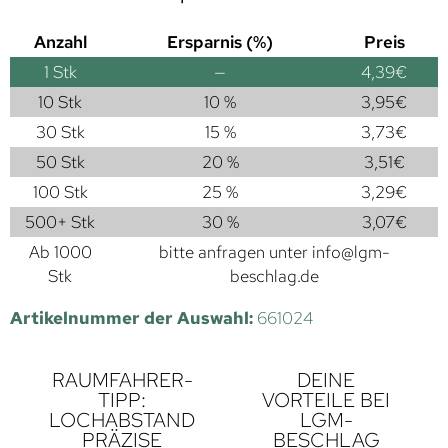
Anzahl
Ersparnis (%)
Preis
1
Stk
—
4,39
€
10 Stk
10 %
3,95
€
30 Stk
15 %
3,73
€
50 Stk
20 %
3,51
€
100 Stk
25 %
3,29
€
500+ Stk
30 %
3,07
€
Ab 1000
bitte anfragen unter
info@lgm-
Stk
beschlag.de
Artikelnummer der Auswahl:
661024
RAUMFAHRER-
DEINE
TIPP:
VORTEILE BEI
LOCHABSTAND
LGM-
PRÄZISE
BESCHLAG