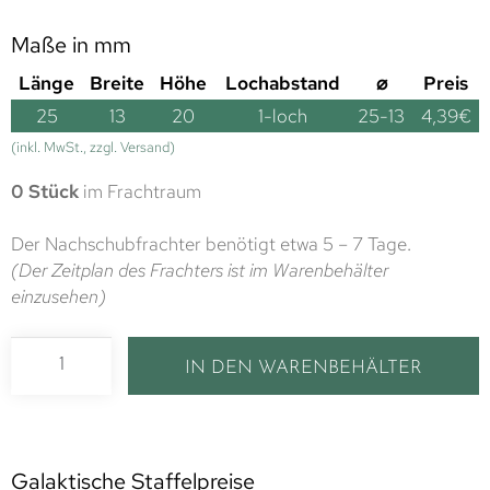
Maße in mm
Länge
Breite
Höhe
Lochabstand
⌀
Preis
25
13
20
1-loch
25-13
4,39
€
(inkl. MwSt., zzgl. Versand)
0 Stück
im Frachtraum
Der Nachschubfrachter benötigt etwa 5 – 7 Tage.
(Der Zeitplan des Frachters ist im Warenbehälter
einzusehen)
IN DEN WARENBEHÄLTER
Galaktische Staffelpreise