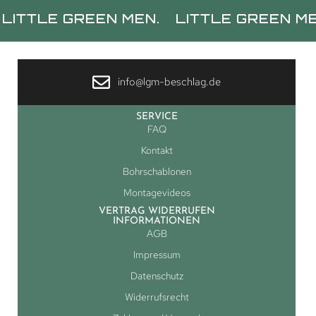
LE GREEN MEN.
LITTLE GREEN MEN.
L
info@lgm-beschlag.de
SERVICE
FAQ
Kontakt
Bohrschablonen
Montagevideos
VERTRAG WIDERRUFEN
INFORMATIONEN
AGB
Impressum
Datenschutz
Widerrufsrecht