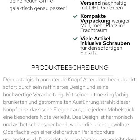
deine neuen Griffe
Versand
nachhaltig
mit DHL GoGreen
galaktisch genau passen!
Kompakte
Verpackung
weniger
Müll, mehr Platz im
Frachtraum
Viele Artikel
inklusive Schrauben
für den sofortigen
Einsatz
PRODUKTBESCHREIBUNG
Der nostalgisch anmutende Knopf Attendorn beeindruckt
sofort durch sein raffiniertes Design und seine
hochwertige Verarbeitung. Mit seiner altmessingfarbig
brünierten und getrommelten Ausführung strahlt dieser
Knopf eine klassische Eleganz aus, die jedem Möbelstück
eine besondere Note verleiht. Das Design ist harmonisch
und ästhetisch ansprechend, wobei die leicht gewölbte
Oberfläche von einer dekorativen Perlenbordüre
umrandet wird. Diese detailreiche Verzierung verleiht dem