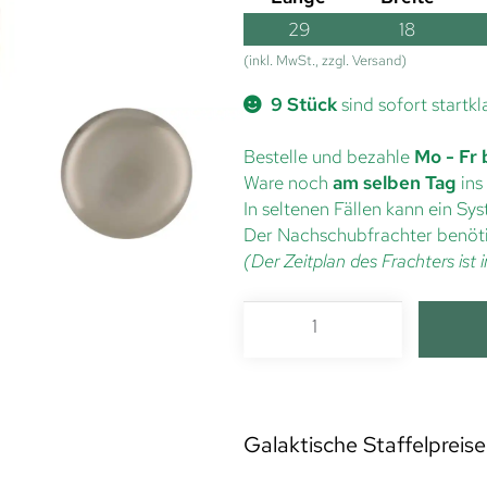
29
18
(inkl. MwSt., zzgl. Versand)
9 Stück
sind sofort startkl
Bestelle und bezahle
Mo - Fr 
Ware noch
am selben Tag
ins
In seltenen Fällen kann ein S
Der Nachschubfrachter benöti
(Der Zeitplan des Frachters is
Galaktische Staffelpreise