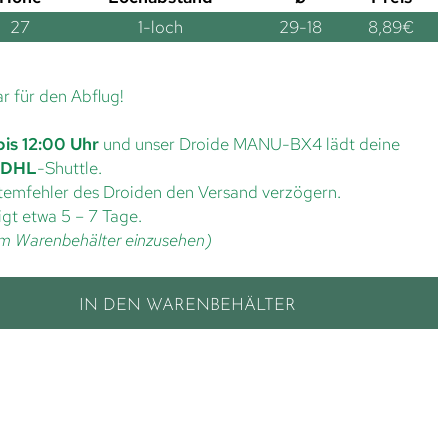
27
1-loch
29-18
8,89
€
ar für den Abflug!
bis 12:00 Uhr
und unser Droide MANU-BX4 lädt deine
DHL
-Shuttle.
ystemfehler des Droiden den Versand verzögern.
gt etwa 5 – 7 Tage.
t im Warenbehälter einzusehen)
IN DEN WARENBEHÄLTER