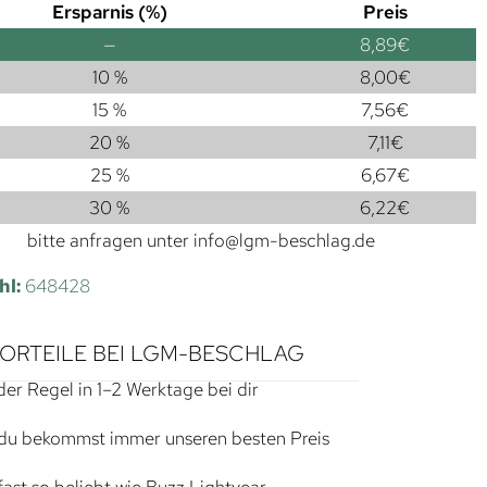
Ersparnis (%)
Preis
—
8,89
€
10 %
8,00
€
15 %
7,56
€
20 %
7,11
€
25 %
6,67
€
30 %
6,22
€
bitte anfragen unter
info@lgm-beschlag.de
hl:
648428
VORTEILE BEI LGM-BESCHLAG
der Regel in 1–2 Werktage bei dir
du bekommst immer unseren besten Preis
ast so beliebt wie Buzz Lightyear