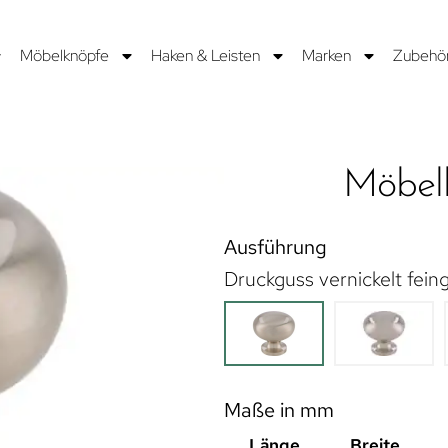
Möbelknöpfe
Haken & Leisten
Marken
Zubehö
Möbel
Ausführung
Druckguss vernickelt feing
Maße in mm
Länge
Breite