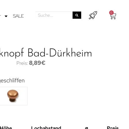
0
r
SALE
knopf Bad-Dürkheim
8,89
€
eschliffen
Höhe
Lochabstand
⌀
Preis