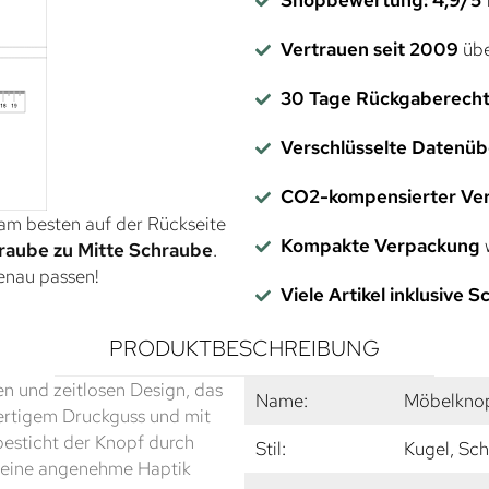
Vertrauen seit 2009
übe
30 Tage Rückgaberech
Verschlüsselte Datenü
CO2-kompensierter Ve
 am besten auf der Rückseite
Kompakte Verpackung
w
raube zu Mitte Schraube
.
genau passen!
Viele Artikel inklusive 
PRODUKTBESCHREIBUNG
n und zeitlosen Design, das
Name:
Möbelkno
wertigem Druckguss und mit
besticht der Knopf durch
Stil:
Kugel, Sch
ür eine angenehme Haptik