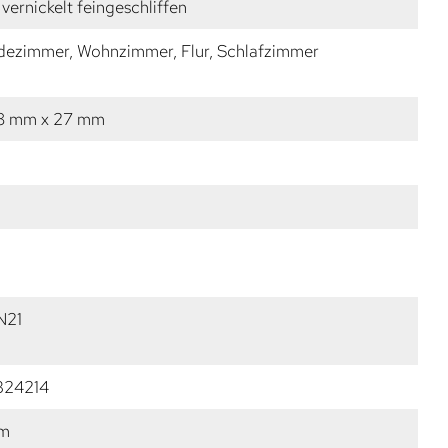
vernickelt feingeschliffen
dezimmer, Wohnzimmer, Flur, Schlafzimmer
18 mm x 27 mm
N21
324214
mm