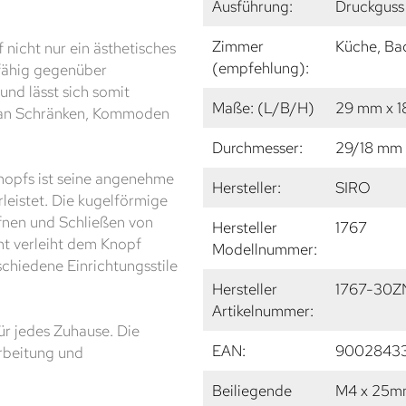
Ausführung:
Druckguss 
Zimmer
Küche, Ba
nicht nur ein ästhetisches
(empfehlung):
sfähig gegenüber
und lässt sich somit
Maße: (L/B/H)
29 mm x 
s an Schränken, Kommoden
Durchmesser:
29/18 mm
nopfs ist seine angenehme
Hersteller:
SIRO
eistet. Die kugelförmige
fnen und Schließen von
Hersteller
1767
ht verleiht dem Knopf
Modellnummer:
chiedene Einrichtungsstile
Hersteller
1767-30Z
Artikelnummer:
ür jedes Zuhause. Die
EAN:
9002843
arbeitung und
Beiliegende
M4 x 25