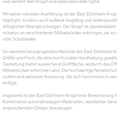
und verleiht dem Knopf eine besonders edle Optik.
Mit seiner robusten Ausführung ist der Bad-Dürkheim Knopf 
Highlight, sondern auch äußerst langlebig und widerstand
alltäglichen Beanspruchungen. Der Knopf ist standardisiert 
mühelos an verschiedenen Möbelstücken anbringen, sei e
oder Schubladen.
Ein weiteres herausragendes Merkmal des Bad-Dürkheim K
Größe und Form, die eine komfortable Handhabung gewährl
Gestaltung bietet ausreichend Grifffläche, wodurch das Öf
Möbelstücken erleichtert wird. Die hochwertige Nickelschic
zudem eine exklusive Anmutung, die sich harmonisch in vers
einfügt.
Insgesamt ist der Bad-Dürkheim Knopf eine Bereicherung f
Kombination aus erstklassigen Materialien, exzellenter Ver
ansprechendem Design überzeugen.