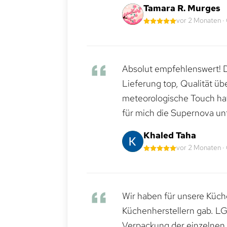
Tamara R. Murges
vor 2 Monaten ·
Absolut empfehlenswert! Di
Lieferung top, Qualität üb
meteorologische Touch hat 
für mich die Supernova un
Khaled Taha
vor 2 Monaten ·
Wir haben für unsere Küche
Küchenherstellern gab. LG
Verpackung der einzelnen G