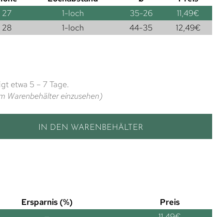
27
1-loch
35-26
11,49
€
28
1-loch
44-35
12,49
€
gt etwa 5 – 7 Tage.
t im Warenbehälter einzusehen)
IN DEN WARENBEHÄLTER
Ersparnis (%)
Preis
—
11,49
€