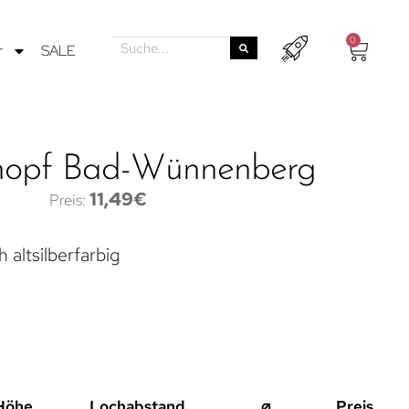
0
r
SALE
nopf Bad-Wünnenberg
11,49
€
 altsilberfarbig
Höhe
Lochabstand
⌀
Preis