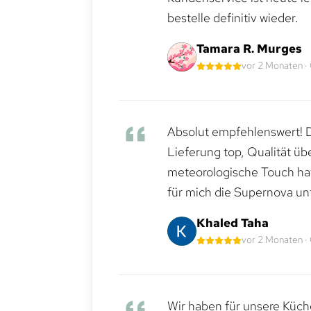
bestelle definitiv wieder.
Tamara R. Murges
vor 2 Monaten ·
Absolut empfehlenswert! Di
Lieferung top, Qualität üb
meteorologische Touch hat 
für mich die Supernova un
Khaled Taha
vor 2 Monaten ·
Wir haben für unsere Küche