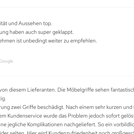
lität und Aussehen top.
rung haben auch super geklappt.
ehmen ist unbedingt weiter zu empfehlen.
 Google
von diesem Lieferanten. Die Möbelgriffe sehen fantastisc
ig.
erung zwei Griffe beschädigt. Nach einem sehr kurzen und
dem Kundenservice wurde das Problem jedoch sofort gelöst
e jegliche Komplikationen nachgeliefert. So ein vorbildli
ider selten. Hier wird Kundenzufriedenheit noch großgesc