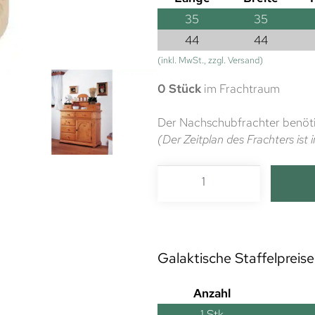
35
35
44
44
(inkl. MwSt., zzgl. Versand)
0 Stück
im Frachtraum
Der Nachschubfrachter benöti
(Der Zeitplan des Frachters is
Galaktische Staffelpreise
Anzahl
1
Stk