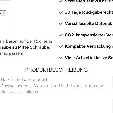
Vertrauen seit 2009
übe
30 Tage Rückgaberech
Verschlüsselte Datenü
CO2-kompensierter Ve
 am besten auf der Rückseite
Kompakte Verpackung
w
raube zu Mitte Schraube
.
genau passen!
Viele Artikel inklusive 
PRODUKTBESCHREIBUNG
Holz ist ein Naturprodukt
Abweichungen in Maserung und Farbe sind naturbedingt
nicht auszuschließen.