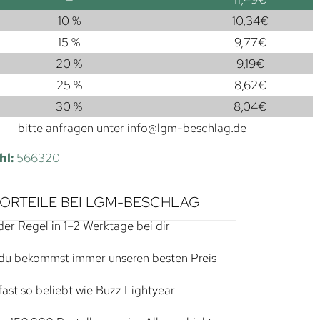
10 %
10,34
€
15 %
9,77
€
20 %
9,19
€
25 %
8,62
€
30 %
8,04
€
bitte anfragen unter
info@lgm-beschlag.de
hl:
566320
VORTEILE BEI LGM-BESCHLAG
der Regel in 1–2 Werktage bei dir
du bekommst immer unseren besten Preis
ast so beliebt wie Buzz Lightyear