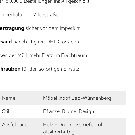
r 150.000 Bestellungen ins All geschickt
t
innerhalb der Milchstraße
bertragung
sicher vor dem Imperium
rsand
nachhaltig mit DHL GoGreen
eniger Müll, mehr Platz im Frachtraum
Schrauben
für den sofortigen Einsatz
Name:
Möbelknopf Bad-Wünnenberg
Stil:
Pflanze, Blume, Design
Ausführung:
Holz – Druckguss kiefer roh
altsilberfarbig