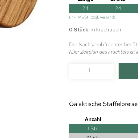
24
24
(inkl. MwSt., zzgl. Versand)
0 Stück
im Frachtraum
Der Nachschubfrachter benöti
(Der Zeitplan des Frachters is
Galaktische Staffelpreise
Anzahl
1
Stk
10 Stk