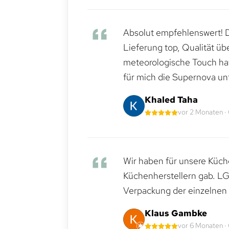
Absolut empfehlenswert! Di
Lieferung top, Qualität üb
meteorologische Touch hat 
für mich die Supernova un
Khaled Taha
vor 2 Monaten ·
Wir haben für unsere Küche
Küchenherstellern gab. LG
Verpackung der einzelnen G
Klaus Gambke
vor 6 Monaten ·