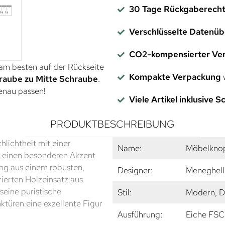
30 Tage Rückgaberech
Verschlüsselte Datenü
CO2-kompensierter Ve
 am besten auf der Rückseite
Kompakte Verpackung
w
raube zu Mitte Schraube
.
genau passen!
Viele Artikel inklusive 
PRODUKTBESCHREIBUNG
lichtheit mit einer
Name:
Möbelkno
il einen besonderen Akzent
ung aus einem robusten,
Designer:
Meneghello
ierten Holzeinsatz aus
eine puristische
Stil:
Modern, D
türen eine exzellente Figur
Ausführung:
Eiche FSC