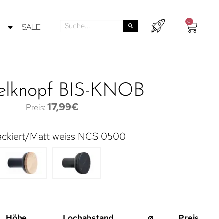
0
r
SALE
lknopf BIS-KNOB
17,99
€
ackiert/Matt weiss NCS 0500
Höhe
Lochabstand
⌀
Preis