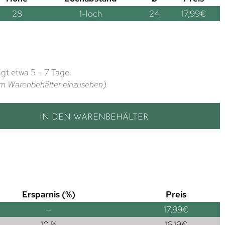
28
1-loch
24
17,99
€
gt etwa 5 – 7 Tage.
t im Warenbehälter einzusehen)
IN DEN WARENBEHÄLTER
Ersparnis (%)
Preis
—
17,99
€
10 %
16,19
€