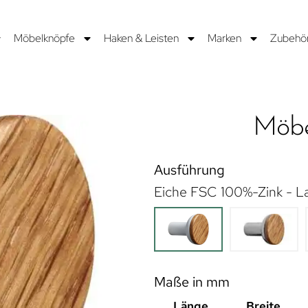
Möbelknöpfe
Haken & Leisten
Marken
Zubehö
Möbe
Ausführung
Eiche FSC 100%-Zink - L
Maße in mm
Länge
Breite