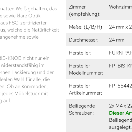
Zimmer
Wohnzimme
 matten Weiß gehalten, das
(empfehlung):
 sowie klare Optik
 aus FSC-zertifizierter
Maße: (L/B/H)
24 mm x 
us, welche die Natürlichkeit
h angenehme sowie
Durchmesser:
24 mm
Hersteller:
FURNIPA
 BIS-KNOB nicht nur ein
 widerstandsfähig im
Hersteller
FP-BIS-
ernen Lackierung und der
Modellnummer:
alen Wahl für alle, die
Hersteller
FP-5544
egen. Ob an Kommoden,
Artikelnummer:
t jedes Möbelstück mit
 auf.
Beiliegende
2x M4 x 
Schrauben:
Dieser Ar
Beiliegend
ausgelegt