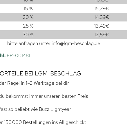
15 %
15,29
€
20 %
14,39
€
25 %
13,49
€
30 %
12,59
€
bitte anfragen unter
info@lgm-beschlag.de
hl:
FP-001481
VORTEILE BEI LGM-BESCHLAG
der Regel in 1–2 Werktage bei dir
du bekommst immer unseren besten Preis
ast so beliebt wie Buzz Lightyear
r 150.000 Bestellungen ins All geschickt