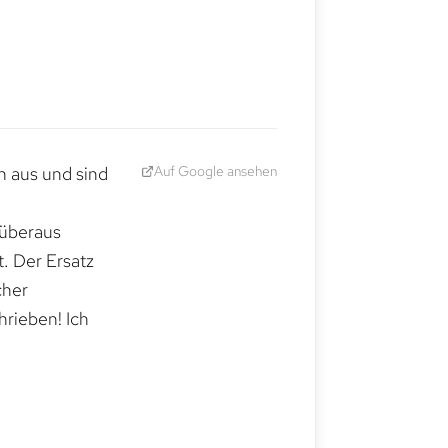
Auf Google ansehen
h aus und sind
 überaus
. Der Ersatz
cher
hrieben! Ich