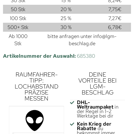
30 Stk
15 %
8,24
€
50 Stk
20 %
7,75
€
100 Stk
25 %
7,27
€
500+ Stk
30 %
6,78
€
Ab 1000
bitte anfragen unter
info@lgm-
Stk
beschlag.de
Artikelnummer der Auswahl:
685380
RAUMFAHRER-
DEINE
TIPP:
VORTEILE BEI
LOCHABSTAND
LGM-
PRÄZISE
BESCHLAG
MESSEN
DHL-
Weltraumpaket
in
der Regel in 1–2
Werktage bei dir
Kein Krieg der
Rabatte
du
bekommst immer