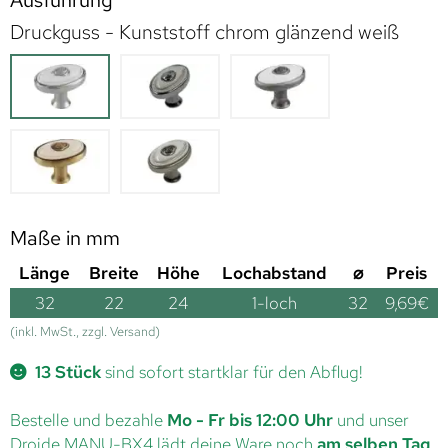
Ausführung
Druckguss - Kunststoff chrom glänzend weiß
Maße in mm
Länge
Breite
Höhe
Lochabstand
⌀
Preis
32
22
24
1-loch
32
9,69
€
(inkl. MwSt., zzgl. Versand)
13 Stück
sind sofort startklar für den Abflug!
Bestelle und bezahle
Mo - Fr bis 12:00 Uhr
und unser
Droide MANU-BX4 lädt deine Ware noch
am selben Tag