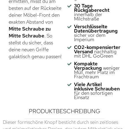
ermitteln, misst du am
30 Tage
besten auf der Rückseite
Rückgaberecht
innerhalb der
deiner Möbel-Front den
Milchstraße
exakten Abstand von
Verschlüsselte
Mitte Schraube zu
Datenübertragung
sicher vor dem
Mitte Schraube
. So
Imperium
stellst du sicher, dass
CO2-kompensierter
deine neuen Griffe
Versand
nachhaltig
mit DHL GoGreen
galaktisch genau passen!
Kompakte
Verpackung
weniger
Müll, mehr Platz im
Frachtraum
Viele Artikel
inklusive Schrauben
für den sofortigen
Einsatz
PRODUKTBESCHREIBUNG
Dieser formschöne Knopf besticht durch sein zeitloses