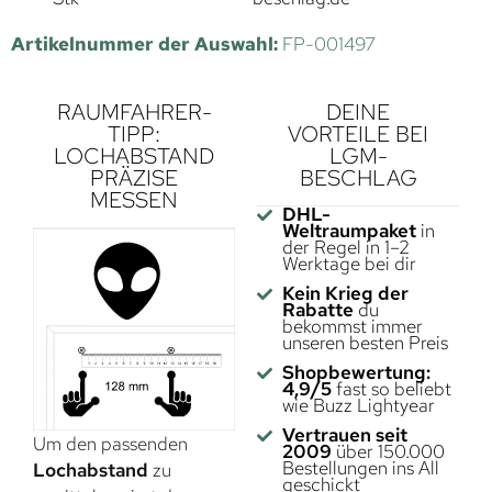
Artikelnummer der Auswahl:
FP-001497
RAUMFAHRER-
DEINE
TIPP:
VORTEILE BEI
LOCHABSTAND
LGM-
PRÄZISE
BESCHLAG
MESSEN
DHL-
Weltraumpaket
in
der Regel in 1–2
Werktage bei dir
Kein Krieg der
Rabatte
du
bekommst immer
unseren besten Preis
Shopbewertung:
4,9/5
fast so beliebt
wie Buzz Lightyear
Vertrauen seit
Um den passenden
2009
über 150.000
Bestellungen ins All
Lochabstand
zu
geschickt