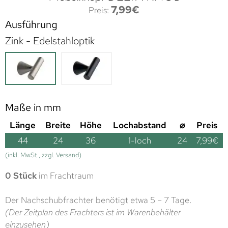
7,99
€
Ausführung
Zink - Edelstahloptik
Maße in mm
Länge
Breite
Höhe
Lochabstand
⌀
Preis
44
24
36
1-loch
24
7,99
€
(inkl. MwSt., zzgl. Versand)
0 Stück
im Frachtraum
Der Nachschubfrachter benötigt etwa 5 – 7 Tage.
(Der Zeitplan des Frachters ist im Warenbehälter
einzusehen)