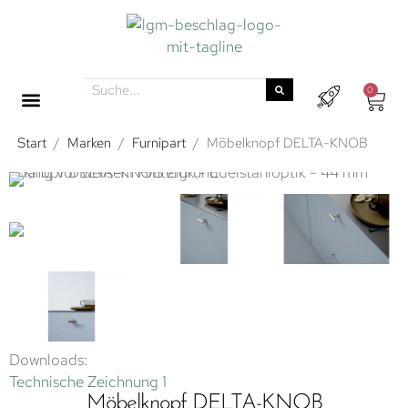
0
Start
/
Marken
/
Furnipart
/
Möbelknopf DELTA-KNOB
Downloads:
Technische Zeichnung 1
Möbelknopf DELTA-KNOB