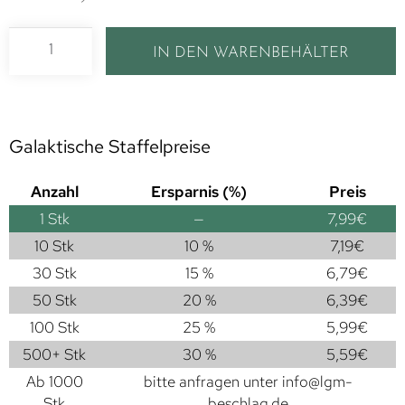
IN DEN WARENBEHÄLTER
Galaktische Staffelpreise
Anzahl
Ersparnis (%)
Preis
1
Stk
—
7,99
€
10 Stk
10 %
7,19
€
30 Stk
15 %
6,79
€
50 Stk
20 %
6,39
€
100 Stk
25 %
5,99
€
500+ Stk
30 %
5,59
€
Ab 1000
bitte anfragen unter
info@lgm-
Stk
beschlag.de