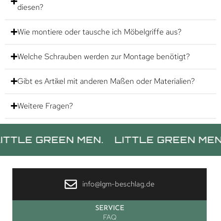
diesen?
Wie montiere oder tausche ich Möbelgriffe aus?
Welche Schrauben werden zur Montage benötigt?
Gibt es Artikel mit anderen Maßen oder Materialien?
Weitere Fragen?
LE GREEN MEN.
LITTLE GREEN MEN.
L
info@lgm-beschlag.de
SERVICE
FAQ