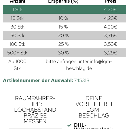
Anzahl
Ersparnis (%)
Preis
1
Stk
—
4,70
€
10 Stk
10 %
4,23
€
30 Stk
15 %
4,00
€
50 Stk
20 %
3,76
€
100 Stk
25 %
3,53
€
500+ Stk
30 %
3,29
€
Ab 1000
bitte anfragen unter
info@lgm-
Stk
beschlag.de
Artikelnummer der Auswahl:
745318
RAUMFAHRER-
DEINE
TIPP:
VORTEILE BEI
LOCHABSTAND
LGM-
PRÄZISE
BESCHLAG
MESSEN
DHL-