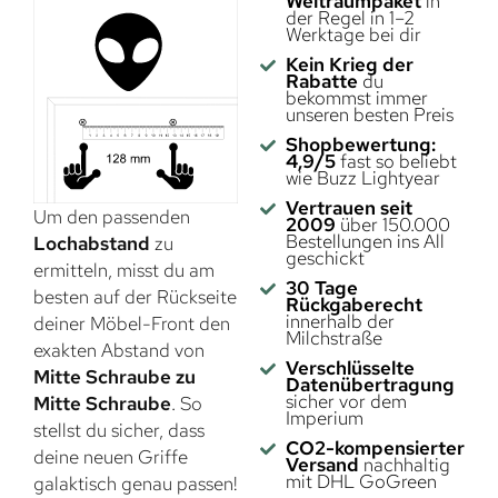
Weltraumpaket
in
der Regel in 1–2
Werktage bei dir
Kein Krieg der
Rabatte
du
bekommst immer
unseren besten Preis
Shopbewertung:
4,9/5
fast so beliebt
wie Buzz Lightyear
Vertrauen seit
Um den passenden
2009
über 150.000
Bestellungen ins All
Lochabstand
zu
geschickt
ermitteln, misst du am
30 Tage
besten auf der Rückseite
Rückgaberecht
innerhalb der
deiner Möbel-Front den
Milchstraße
exakten Abstand von
Verschlüsselte
Mitte Schraube zu
Datenübertragung
sicher vor dem
Mitte Schraube
. So
Imperium
stellst du sicher, dass
CO2-kompensierter
deine neuen Griffe
Versand
nachhaltig
mit DHL GoGreen
galaktisch genau passen!