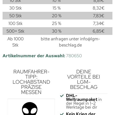
10 Stk
10 %
8,81
€
30 Stk
15 %
8,32
€
50 Stk
20 %
7,83
€
100 Stk
25 %
7,34
€
500+ Stk
30 %
6,85
€
Ab 1000
bitte anfragen unter
info@lgm-
Stk
beschlag.de
Artikelnummer der Auswahl:
780650
RAUMFAHRER-
DEINE
TIPP:
VORTEILE BEI
LOCHABSTAND
LGM-
PRÄZISE
BESCHLAG
MESSEN
DHL-
Weltraumpaket
in
der Regel in 1–2
Werktage bei dir
Kein Krieg der