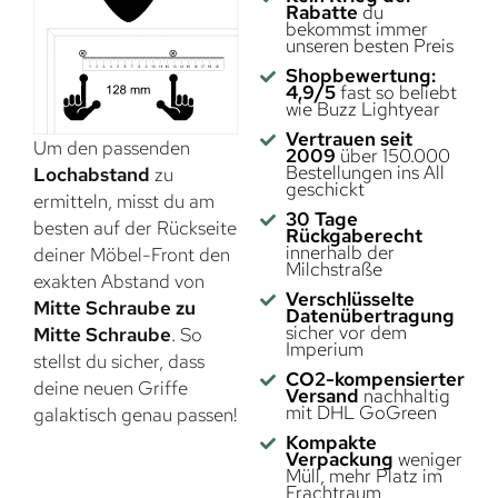
Rabatte
du
bekommst immer
unseren besten Preis
Shopbewertung:
4,9/5
fast so beliebt
wie Buzz Lightyear
Vertrauen seit
Um den passenden
2009
über 150.000
Bestellungen ins All
Lochabstand
zu
geschickt
ermitteln, misst du am
30 Tage
besten auf der Rückseite
Rückgaberecht
innerhalb der
deiner Möbel-Front den
Milchstraße
exakten Abstand von
Verschlüsselte
Mitte Schraube zu
Datenübertragung
sicher vor dem
Mitte Schraube
. So
Imperium
stellst du sicher, dass
CO2-kompensierter
deine neuen Griffe
Versand
nachhaltig
mit DHL GoGreen
galaktisch genau passen!
Kompakte
Verpackung
weniger
Müll, mehr Platz im
Frachtraum