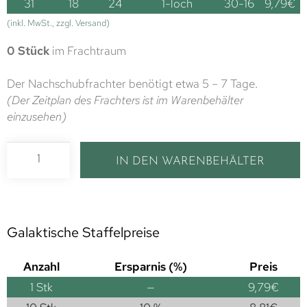
31
18
24
1-loch
30-16
9,79
€
(inkl. MwSt., zzgl. Versand)
0 Stück
im Frachtraum
Der Nachschubfrachter benötigt etwa 5 – 7 Tage.
(Der Zeitplan des Frachters ist im Warenbehälter
einzusehen)
IN DEN WARENBEHÄLTER
Galaktische Staffelpreise
Anzahl
Ersparnis (%)
Preis
1
Stk
—
9,79
€