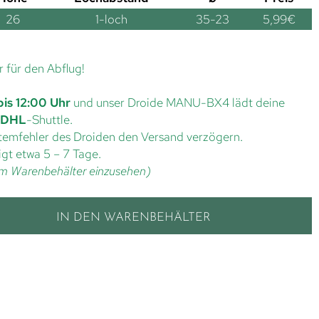
26
1-loch
35-23
5,99
€
r für den Abflug!
bis 12:00 Uhr
und unser Droide MANU-BX4 lädt deine
DHL
-Shuttle.
ystemfehler des Droiden den Versand verzögern.
gt etwa 5 – 7 Tage.
t im Warenbehälter einzusehen)
IN DEN WARENBEHÄLTER