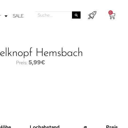
0
r
SALE
elknopf Hemsbach
5,99
€
Höhe
Lochabstand
⌀
Preis