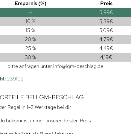
Ersparnis (%)
Preis
—
5,99
€
10 %
5,39
€
15 %
5,09
€
20 %
4,79
€
25 %
4,49
€
30 %
4,19
€
bitte anfragen unter
info@lgm-beschlag.de
hl:
239102
VORTEILE BEI LGM-BESCHLAG
der Regel in 1–2 Werktage bei dir
du bekommst immer unseren besten Preis
ast so beliebt wie Buzz Lightyear