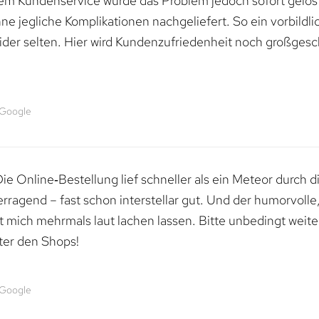
dem Kundenservice wurde das Problem jedoch sofort gelöst
e jegliche Komplikationen nachgeliefert. So ein vorbildli
ider selten. Hier wird Kundenzufriedenheit noch großgesc
 Google
e Online‑Bestellung lief schneller als ein Meteor durch di
erragend – fast schon interstellar gut. Und der humorvolle
mich mehrmals laut lachen lassen. Bitte unbedingt weiter 
ter den Shops!
 Google