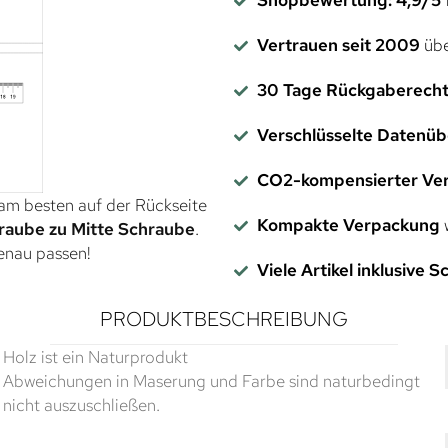
Vertrauen seit 2009
übe
30 Tage Rückgaberech
Verschlüsselte Datenü
CO2-kompensierter Ve
 am besten auf der Rückseite
Kompakte Verpackung
w
raube zu Mitte Schraube
.
genau passen!
Viele Artikel inklusive 
PRODUKTBESCHREIBUNG
Holz ist ein Naturprodukt
Abweichungen in Maserung und Farbe sind naturbedingt
nicht auszuschließen.