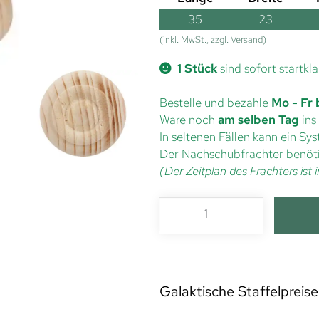
35
23
(inkl. MwSt., zzgl. Versand)
1 Stück
sind sofort startkla
Bestelle und bezahle
Mo - Fr 
Ware noch
am selben Tag
ins
In seltenen Fällen kann ein S
Der Nachschubfrachter benöti
(Der Zeitplan des Frachters is
Galaktische Staffelpreise