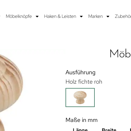
Möbelknöpfe
Haken & Leisten
Marken
Zubehö
Möb
Ausführung
Holz fichte roh
Maße in mm
Länge
Breite