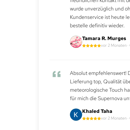
freundlichen Kontakt mit 
wurde unverzüglich und ohn
Kundenservice ist heute le
bestelle definitiv wieder.
Tamara R. Murges
vor 2 Monaten ·
Absolut empfehlenswert! Di
Lieferung top, Qualität üb
meteorologische Touch hat 
für mich die Supernova un
Khaled Taha
vor 2 Monaten ·