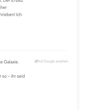
. Der Ersatz
cher
hrieben! Ich
Auf Google ansehen
e Galaxie.
,
so – ihr seid