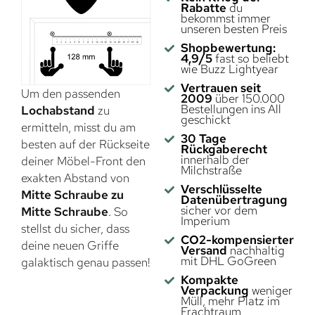
Rabatte
du
bekommst immer
unseren besten Preis
Shopbewertung:
4,9/5
fast so beliebt
wie Buzz Lightyear
Vertrauen seit
Um den passenden
2009
über 150.000
Bestellungen ins All
Lochabstand
zu
geschickt
ermitteln, misst du am
30 Tage
besten auf der Rückseite
Rückgaberecht
innerhalb der
deiner Möbel-Front den
Milchstraße
exakten Abstand von
Verschlüsselte
Mitte Schraube zu
Datenübertragung
sicher vor dem
Mitte Schraube
. So
Imperium
stellst du sicher, dass
CO2-kompensierter
deine neuen Griffe
Versand
nachhaltig
mit DHL GoGreen
galaktisch genau passen!
Kompakte
Verpackung
weniger
Müll, mehr Platz im
Frachtraum