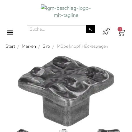
0
Start
/
Marken
/
Siro
/
Möbelknopf Hückeswagen