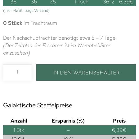
36
36
25
1-loch
36-2
6,39
€
(inkl. MwSt., zzgl. Versand)
0 Stück
im Frachtraum
Der Nachschubfrachter benötigt etwa 5 – 7 Tage.
(Der Zeitplan des Frachters ist im Warenbehälter
einzusehen)
IN DEN WARENBEHÄLTER
Galaktische Staffelpreise
Anzahl
Ersparnis (%)
Preis
1
Stk
—
6,39
€