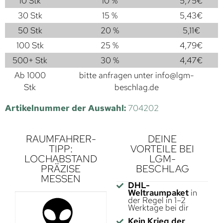
10 Stk
10 %
5,75
€
30 Stk
15 %
5,43
€
50 Stk
20 %
5,11
€
100 Stk
25 %
4,79
€
500+ Stk
30 %
4,47
€
Ab 1000
bitte anfragen unter
info@lgm-
Stk
beschlag.de
Artikelnummer der Auswahl:
704202
RAUMFAHRER-
DEINE
TIPP:
VORTEILE BEI
LOCHABSTAND
LGM-
PRÄZISE
BESCHLAG
MESSEN
DHL-
Weltraumpaket
in
der Regel in 1–2
Werktage bei dir
Kein Krieg der