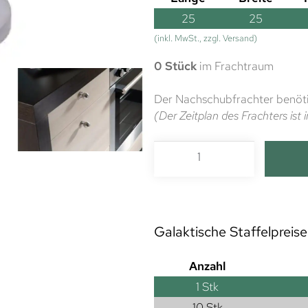
25
25
(inkl. MwSt., zzgl. Versand)
0 Stück
im Frachtraum
Der Nachschubfrachter benöti
(Der Zeitplan des Frachters is
Galaktische Staffelpreise
Anzahl
1
Stk
10 Stk