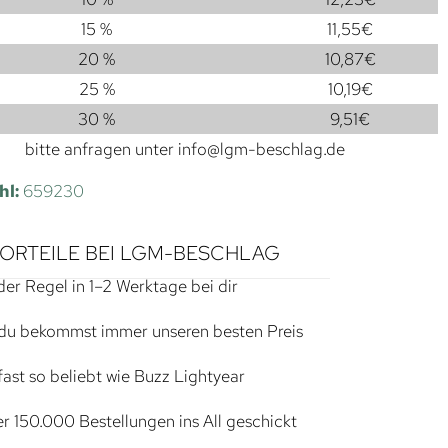
15 %
11,55
€
20 %
10,87
€
25 %
10,19
€
30 %
9,51
€
bitte anfragen unter
info@lgm-beschlag.de
hl:
659230
VORTEILE BEI LGM-BESCHLAG
der Regel in 1–2 Werktage bei dir
du bekommst immer unseren besten Preis
ast so beliebt wie Buzz Lightyear
r 150.000 Bestellungen ins All geschickt