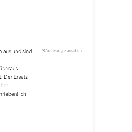
Auf Google ansehen
h aus und sind
 überaus
. Der Ersatz
cher
hrieben! Ich