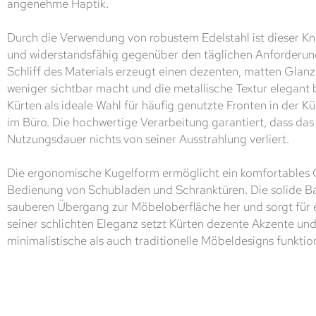
angenehme Haptik.
Durch die Verwendung von robustem Edelstahl ist dieser K
und widerstandsfähig gegenüber den täglichen Anforderung
Schliff des Materials erzeugt einen dezenten, matten Glan
weniger sichtbar macht und die metallische Textur elegant 
Kürten als ideale Wahl für häufig genutzte Fronten in der 
im Büro. Die hochwertige Verarbeitung garantiert, dass das
Nutzungsdauer nichts von seiner Ausstrahlung verliert.
Die ergonomische Kugelform ermöglicht ein komfortables Gr
Bedienung von Schubladen und Schranktüren. Die solide Bas
sauberen Übergang zur Möbeloberfläche her und sorgt für e
seiner schlichten Eleganz setzt Kürten dezente Akzente un
minimalistische als auch traditionelle Möbeldesigns funktion