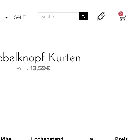
0
r
SALE
belknopf Kürten
13,59
€
Höhe
Lochabstand
⌀
Preis