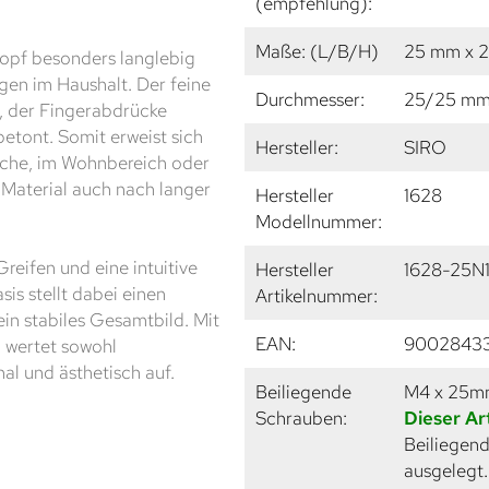
(empfehlung):
Maße: (L/B/H)
25 mm x 
nopf besonders langlebig
en im Haushalt. Der feine
Durchmesser:
25/25 m
z, der Fingerabdrücke
betont. Somit erweist sich
Hersteller:
SIRO
Küche, im Wohnbereich oder
 Material auch nach langer
Hersteller
1628
Modellnummer:
eifen und eine intuitive
Hersteller
1628-25N
is stellt dabei einen
Artikelnummer:
in stabiles Gesamtbild. Mit
EAN:
9002843
d wertet sowohl
al und ästhetisch auf.
Beiliegende
M4 x 25
Schrauben:
Dieser Ar
Beiliegend
ausgelegt