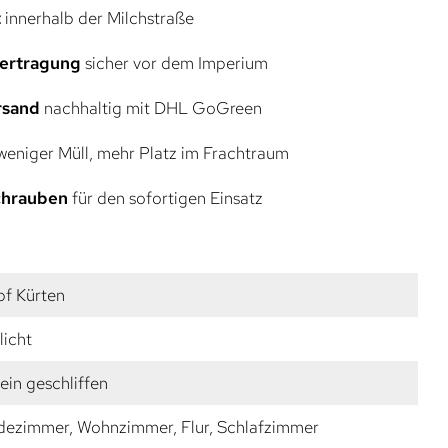
t
innerhalb der Milchstraße
bertragung
sicher vor dem Imperium
rsand
nachhaltig mit DHL GoGreen
eniger Müll, mehr Platz im Frachtraum
Schrauben
für den sofortigen Einsatz
f Kürten
licht
fein geschliffen
dezimmer, Wohnzimmer, Flur, Schlafzimmer