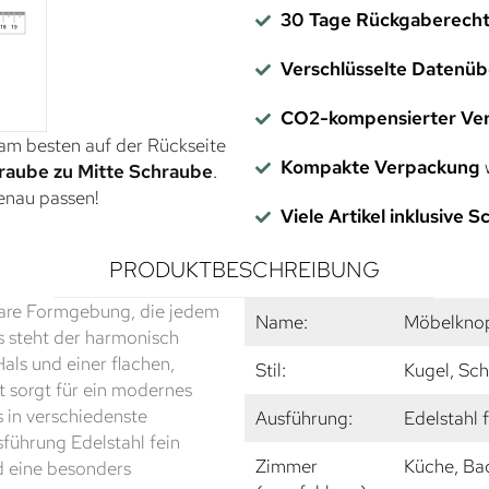
30 Tage Rückgaberech
Verschlüsselte Datenü
CO2-kompensierter Ve
 am besten auf der Rückseite
Kompakte Verpackung
w
raube zu Mitte Schraube
.
genau passen!
Viele Artikel inklusive 
PRODUKTBESCHREIBUNG
klare Formgebung, die jedem
Name:
Möbelknop
s steht der harmonisch
als und einer flachen,
Stil:
Kugel, Sch
 sorgt für ein modernes
s in verschiedenste
Ausführung:
Edelstahl 
sführung Edelstahl fein
Zimmer
Küche, Ba
d eine besonders