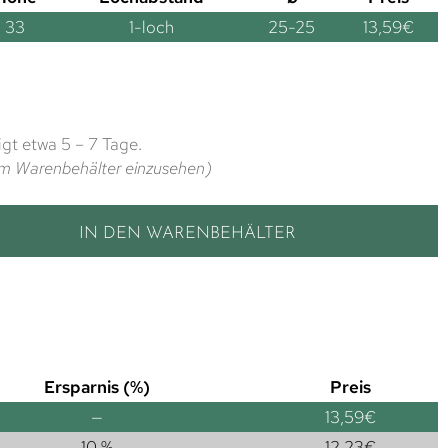
33
1-loch
25-25
13,59
€
gt etwa 5 – 7 Tage.
t im Warenbehälter einzusehen)
IN DEN WARENBEHÄLTER
Ersparnis (%)
Preis
—
13,59
€
10 %
12,23
€