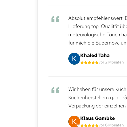
Absolut empfehlenswert! Di
Lieferung top, Qualität üb
meteorologische Touch hat 
für mich die Supernova un
Khaled Taha
vor 2 Monaten ·
Wir haben für unsere Küche
Küchenherstellern gab. LG
Verpackung der einzelnen G
Klaus Gambke
vor 6 Monaten ·