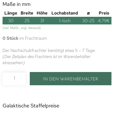
Maße in mm
Länge
Breite
Höhe
Lochabstand
⌀
Preis
30
25
31
1-loch
30-25
4,79
€
(inkl. MwSt., zzgl. Versand)
0 Stück
im Frachtraum
Der Nachschubfrachter benötigt etwa 5 – 7 Tage.
(Der Zeitplan des Frachters ist im Warenbehälter
einzusehen)
IN DEN WARENBEHÄLTER
Galaktische Staffelpreise