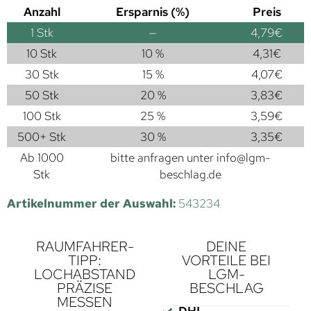
Anzahl
Ersparnis (%)
Preis
1
Stk
—
4,79
€
10 Stk
10 %
4,31
€
30 Stk
15 %
4,07
€
50 Stk
20 %
3,83
€
100 Stk
25 %
3,59
€
500+ Stk
30 %
3,35
€
Ab 1000
bitte anfragen unter
info@lgm-
Stk
beschlag.de
Artikelnummer der Auswahl:
543234
RAUMFAHRER-
DEINE
TIPP:
VORTEILE BEI
LOCHABSTAND
LGM-
PRÄZISE
BESCHLAG
MESSEN
DHL-