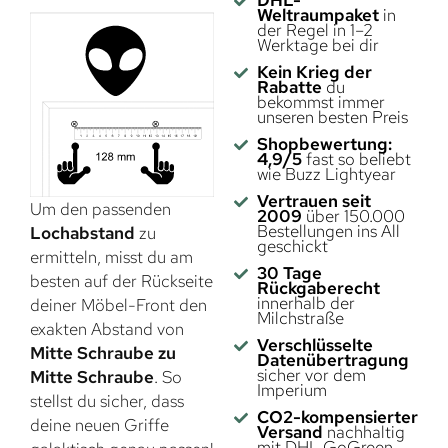
Weltraumpaket
in
der Regel in 1–2
Werktage bei dir
Kein Krieg der
Rabatte
du
bekommst immer
unseren besten Preis
Shopbewertung:
4,9/5
fast so beliebt
wie Buzz Lightyear
Vertrauen seit
Um den passenden
2009
über 150.000
Bestellungen ins All
Lochabstand
zu
geschickt
ermitteln, misst du am
30 Tage
besten auf der Rückseite
Rückgaberecht
innerhalb der
deiner Möbel-Front den
Milchstraße
exakten Abstand von
Verschlüsselte
Mitte Schraube zu
Datenübertragung
sicher vor dem
Mitte Schraube
. So
Imperium
stellst du sicher, dass
CO2-kompensierter
deine neuen Griffe
Versand
nachhaltig
mit DHL GoGreen