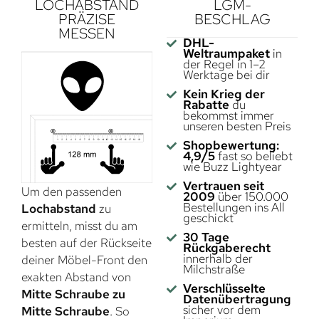
LOCHABSTAND
LGM-
PRÄZISE
BESCHLAG
MESSEN
DHL-
Weltraumpaket
in
der Regel in 1–2
Werktage bei dir
Kein Krieg der
Rabatte
du
bekommst immer
unseren besten Preis
Shopbewertung:
4,9/5
fast so beliebt
wie Buzz Lightyear
Vertrauen seit
Um den passenden
2009
über 150.000
Bestellungen ins All
Lochabstand
zu
geschickt
ermitteln, misst du am
30 Tage
besten auf der Rückseite
Rückgaberecht
innerhalb der
deiner Möbel-Front den
Milchstraße
exakten Abstand von
Verschlüsselte
Mitte Schraube zu
Datenübertragung
sicher vor dem
Mitte Schraube
. So