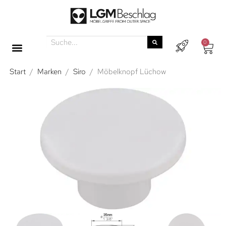
0
Start
/
Marken
/
Siro
/
Möbelknopf Lüchow