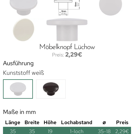
Möbelknopf Lüchow
2,29
€
Ausführung
Kunststoff weiß
Maße in mm
Länge
Breite
Höhe
Lochabstand
⌀
Preis
35
35
19
1-loch
35-18
2,29
€