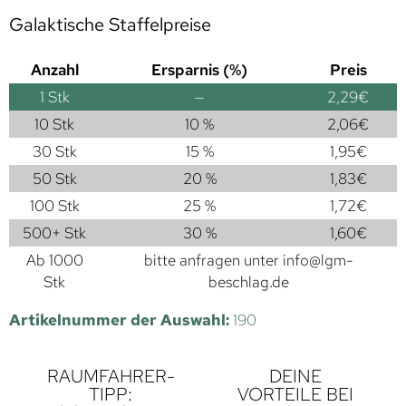
Galaktische Staffelpreise
Anzahl
Ersparnis (%)
Preis
1
Stk
—
2,29
€
10 Stk
10 %
2,06
€
30 Stk
15 %
1,95
€
50 Stk
20 %
1,83
€
100 Stk
25 %
1,72
€
500+ Stk
30 %
1,60
€
Ab 1000
bitte anfragen unter
info@lgm-
Stk
beschlag.de
Artikelnummer der Auswahl:
190
RAUMFAHRER-
DEINE
TIPP:
VORTEILE BEI