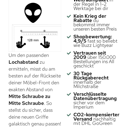
der Regel in 1–2
Werktage bei dir
Kein Krieg der
Rabatte
du
bekommst immer
unseren besten Preis
Shopbewertung:
4,9/5
fast so beliebt
wie Buzz Lightyear
Vertrauen seit
Um den passenden
2009
über 150.000
Bestellungen ins All
Lochabstand
zu
geschickt
ermitteln, misst du am
30 Tage
besten auf der Rückseite
Rückgaberecht
innerhalb der
deiner Möbel-Front den
Milchstraße
exakten Abstand von
Verschlüsselte
Mitte Schraube zu
Datenübertragung
sicher vor dem
Mitte Schraube
. So
Imperium
stellst du sicher, dass
CO2-kompensierter
deine neuen Griffe
Versand
nachhaltig
mit DHL GoGreen
galaktisch genau passen!