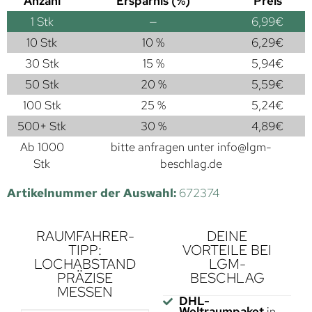
Anzahl
Ersparnis (%)
Preis
1
Stk
—
6,99
€
10 Stk
10 %
6,29
€
30 Stk
15 %
5,94
€
50 Stk
20 %
5,59
€
100 Stk
25 %
5,24
€
500+ Stk
30 %
4,89
€
Ab 1000
bitte anfragen unter
info@lgm-
Stk
beschlag.de
Artikelnummer der Auswahl:
672374
RAUMFAHRER-
DEINE
TIPP:
VORTEILE BEI
LOCHABSTAND
LGM-
PRÄZISE
BESCHLAG
MESSEN
DHL-
Weltraumpaket
in