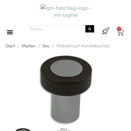
0
Start
/
Marken
/
Siro
/
Möbelknopf Mandelbachtal