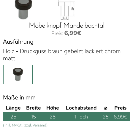
Möbelknopf Mandelbachtal
6,99
€
Ausführung
Holz - Druckguss braun gebeizt lackiert chrom
matt
Maße in mm
Länge
Breite
Höhe
Lochabstand
⌀
Preis
25
15
28
1-loch
25
6,99
€
(inkl. MwSt., zzgl. Versand)