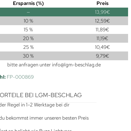
Ersparnis (%)
Preis
—
13,99
€
10 %
12,59
€
15 %
11,89
€
20 %
11,19
€
25 %
10,49
€
30 %
9,79
€
bitte anfragen unter
info@lgm-beschlag.de
hl:
FP-000869
VORTEILE BEI LGM-BESCHLAG
der Regel in 1–2 Werktage bei dir
du bekommst immer unseren besten Preis
ast so beliebt wie Buzz Lightyear