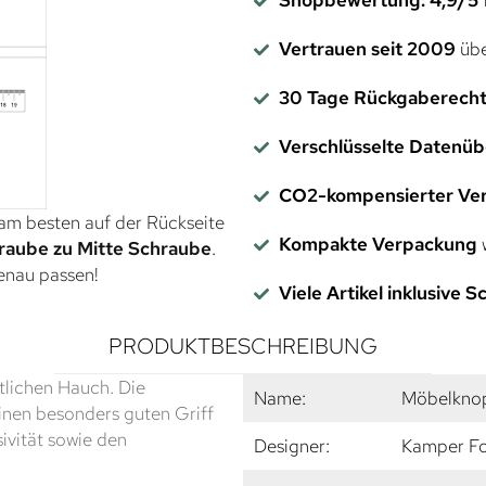
Vertrauen seit 2009
übe
30 Tage Rückgaberech
Verschlüsselte Datenü
CO2-kompensierter Ve
 am besten auf der Rückseite
Kompakte Verpackung
w
raube zu Mitte Schraube
.
genau passen!
Viele Artikel inklusive 
PRODUKTBESCHREIBUNG
ftlichen Hauch. Die
Name:
Möbelkno
einen besonders guten Griff
ivität sowie den
Designer:
Kamper F