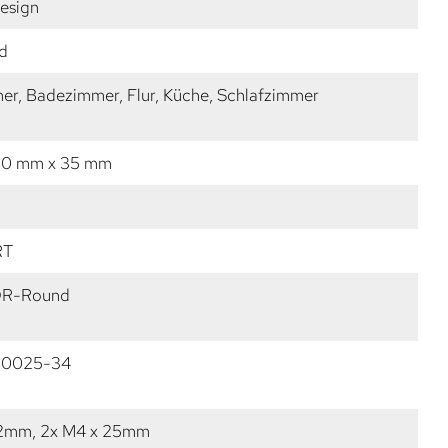
esign
ld
r, Badezimmer, Flur, Küche, Schlafzimmer
30 mm x 35 mm
RT
R-Round
20025-34
22mm, 2x M4 x 25mm