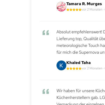
Tamara R. Murges
vor 2 Monaten ·
Absolut empfehlenswert! Di
Lieferung top, Qualität üb
meteorologische Touch hat 
für mich die Supernova un
Khaled Taha
vor 2 Monaten ·
Wir haben für unsere Küche
Küchenherstellern gab. LG
Verpackung der einzelnen G