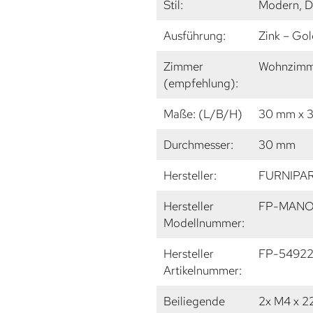
Stil:
Modern, D
Ausführung:
Zink – Go
Zimmer
Wohnzimme
(empfehlung):
Maße: (L/B/H)
30 mm x 
Durchmesser:
30 mm
Hersteller:
FURNIPA
Hersteller
FP-MANO
Modellnummer:
Hersteller
FP-5492
Artikelnummer:
Beiliegende
2x M4 x 