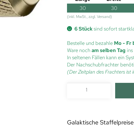
30
30
(inkl. MwSt., zzgl. Versand)
6 Stück
sind sofort startkl
Bestelle und bezahle
Mo - Fr 
Ware noch
am selben Tag
ins
In seltenen Fällen kann ein S
Der Nachschubfrachter benöti
(Der Zeitplan des Frachters is
Galaktische Staffelpreise