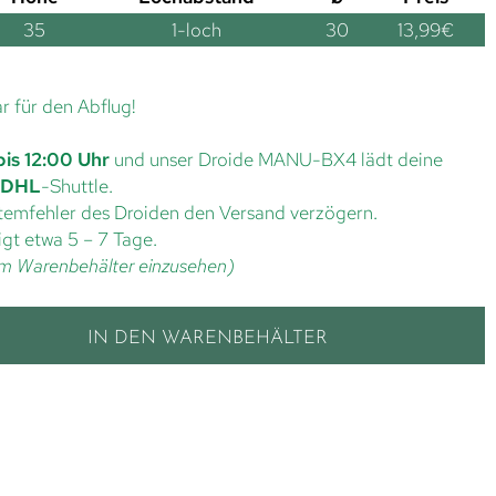
35
1-loch
30
13,99
€
ar für den Abflug!
bis 12:00 Uhr
und unser Droide MANU-BX4 lädt deine
DHL
-Shuttle.
ystemfehler des Droiden den Versand verzögern.
gt etwa 5 – 7 Tage.
t im Warenbehälter einzusehen)
IN DEN WARENBEHÄLTER