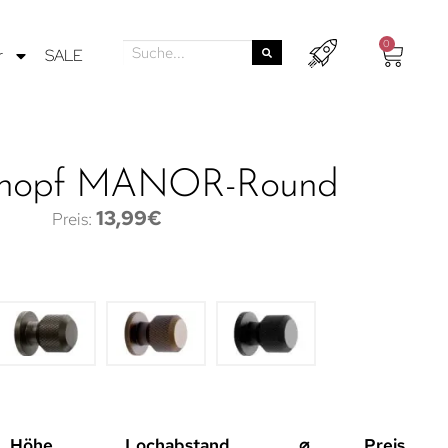
0
r
SALE
knopf MANOR-Round
13,99
€
Höhe
Lochabstand
⌀
Preis