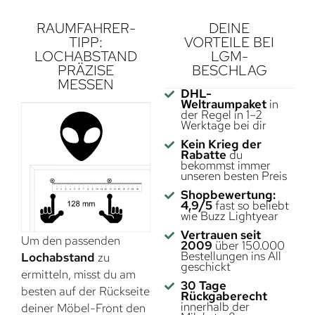
RAUMFAHRER-
DEINE
TIPP:
VORTEILE BEI
LOCHABSTAND
LGM-
PRÄZISE
BESCHLAG
MESSEN
DHL-
Weltraumpaket
in
der Regel in 1–2
Werktage bei dir
Kein Krieg der
Rabatte
du
bekommst immer
unseren besten Preis
Shopbewertung:
4,9/5
fast so beliebt
wie Buzz Lightyear
Vertrauen seit
Um den passenden
2009
über 150.000
Bestellungen ins All
Lochabstand
zu
geschickt
ermitteln, misst du am
30 Tage
besten auf der Rückseite
Rückgaberecht
innerhalb der
deiner Möbel-Front den