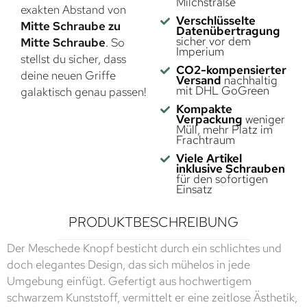
Milchstraße
exakten Abstand von
Verschlüsselte
Mitte Schraube zu
Datenübertragung
sicher vor dem
Mitte Schraube
. So
Imperium
stellst du sicher, dass
CO2-kompensierter
deine neuen Griffe
Versand
nachhaltig
mit DHL GoGreen
galaktisch genau passen!
Kompakte
Verpackung
weniger
Müll, mehr Platz im
Frachtraum
Viele Artikel
inklusive Schrauben
für den sofortigen
Einsatz
PRODUKTBESCHREIBUNG
Der Meschede Knopf besticht durch ein schlichtes und
doch elegantes Design, das sich mühelos in jede
Umgebung einfügt. Gefertigt aus hochwertigem
schwarzem Kunststoff, vermittelt er eine zeitlose Ästhetik,