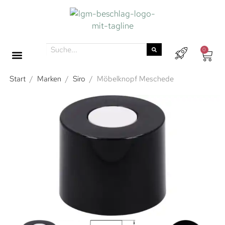
0
Start
/
Marken
/
Siro
/
Möbelknopf Meschede