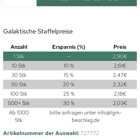
Galaktische Staffelpreise
Anzahl
Ersparnis (%)
Preis
1
Stk
—
2,90
€
10 Stk
10 %
2,61
€
30 Stk
15 %
2,47
€
50 Stk
20 %
2,32
€
100 Stk
25 %
2,18
€
500+ Stk
30 %
2,03
€
Ab 1000
bitte anfragen unter
info@lgm-
Stk
beschlag.de
Artikelnummer der Auswahl:
727772