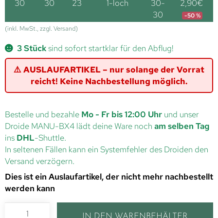
30
30
23
1-loch
30-
2,90
€
30
-50 %
(inkl. MwSt., zzgl. Versand)
3 Stück
sind sofort startklar für den Abflug!
⚠️ AUSLAUFARTIKEL – nur solange der Vorrat
reicht! Keine Nachbestellung möglich.
Bestelle und bezahle
Mo - Fr bis 12:00 Uhr
und unser
Droide MANU-BX4 lädt deine Ware noch
am selben Tag
ins
DHL
-Shuttle.
In seltenen Fällen kann ein Systemfehler des Droiden den
Versand verzögern.
Dies ist ein Auslaufartikel, der nicht mehr nachbestellt
werden kann
IN DEN WARENBEHÄLTER