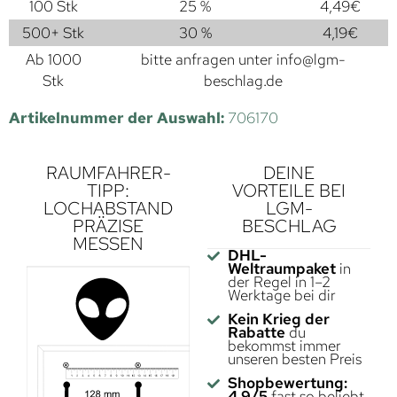
100 Stk
25 %
4,49
€
500+ Stk
30 %
4,19
€
Ab 1000
bitte anfragen unter
info@lgm-
Stk
beschlag.de
Artikelnummer der Auswahl:
706170
RAUMFAHRER-
DEINE
TIPP:
VORTEILE BEI
LOCHABSTAND
LGM-
PRÄZISE
BESCHLAG
MESSEN
DHL-
Weltraumpaket
in
der Regel in 1–2
Werktage bei dir
Kein Krieg der
Rabatte
du
bekommst immer
unseren besten Preis
Shopbewertung:
4,9/5
fast so beliebt