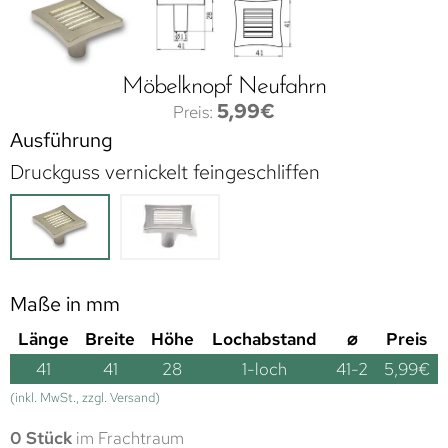
Möbelknopf Neufahrn
5,99
€
Ausführung
Druckguss vernickelt feingeschliffen
Maße in mm
Länge
Breite
Höhe
Lochabstand
⌀
Preis
41
41
28
1-loch
41-2
5,99
€
(inkl. MwSt., zzgl. Versand)
0 Stück
im Frachtraum