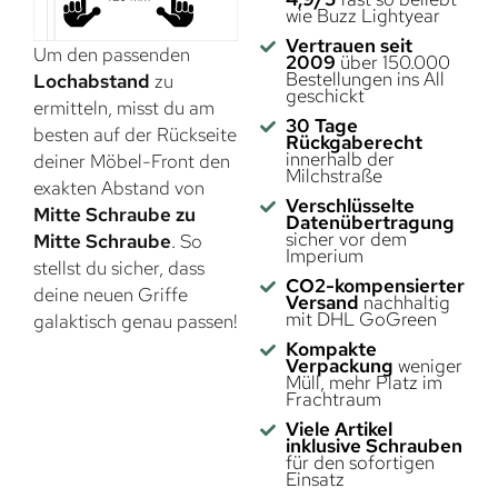
wie Buzz Lightyear
Vertrauen seit
Um den passenden
2009
über 150.000
Bestellungen ins All
Lochabstand
zu
geschickt
ermitteln, misst du am
30 Tage
besten auf der Rückseite
Rückgaberecht
innerhalb der
deiner Möbel-Front den
Milchstraße
exakten Abstand von
Verschlüsselte
Mitte Schraube zu
Datenübertragung
sicher vor dem
Mitte Schraube
. So
Imperium
stellst du sicher, dass
CO2-kompensierter
deine neuen Griffe
Versand
nachhaltig
mit DHL GoGreen
galaktisch genau passen!
Kompakte
Verpackung
weniger
Müll, mehr Platz im
Frachtraum
Viele Artikel
inklusive Schrauben
für den sofortigen
Einsatz