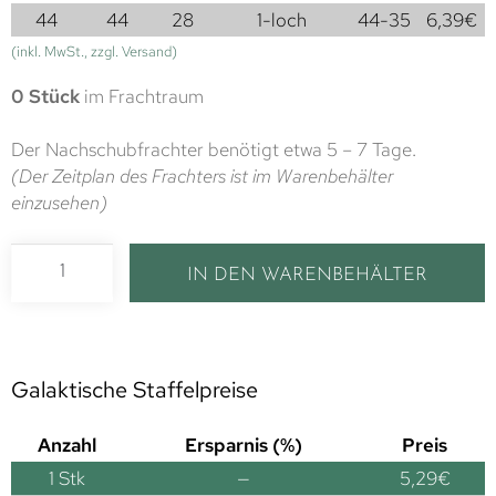
44
44
28
1-loch
44-35
6,39
€
(inkl. MwSt., zzgl. Versand)
0 Stück
im Frachtraum
Der Nachschubfrachter benötigt etwa 5 – 7 Tage.
(Der Zeitplan des Frachters ist im Warenbehälter
einzusehen)
IN DEN WARENBEHÄLTER
Galaktische Staffelpreise
Anzahl
Ersparnis (%)
Preis
1
Stk
—
5,29
€