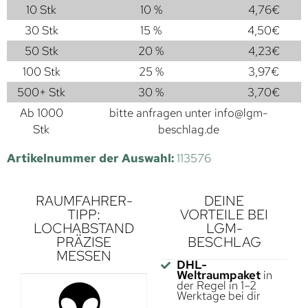
10 Stk
10 %
4,76
€
30 Stk
15 %
4,50
€
50 Stk
20 %
4,23
€
100 Stk
25 %
3,97
€
500+ Stk
30 %
3,70
€
Ab 1000
bitte anfragen unter
info@lgm-
Stk
beschlag.de
Artikelnummer der Auswahl:
113576
RAUMFAHRER-
DEINE
TIPP:
VORTEILE BEI
LOCHABSTAND
LGM-
PRÄZISE
BESCHLAG
MESSEN
DHL-
Weltraumpaket
in
der Regel in 1–2
Werktage bei dir