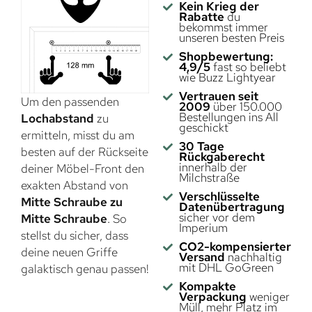
Kein Krieg der
Rabatte
du
bekommst immer
unseren besten Preis
Shopbewertung:
4,9/5
fast so beliebt
wie Buzz Lightyear
Vertrauen seit
Um den passenden
2009
über 150.000
Bestellungen ins All
Lochabstand
zu
geschickt
ermitteln, misst du am
30 Tage
besten auf der Rückseite
Rückgaberecht
innerhalb der
deiner Möbel-Front den
Milchstraße
exakten Abstand von
Verschlüsselte
Mitte Schraube zu
Datenübertragung
sicher vor dem
Mitte Schraube
. So
Imperium
stellst du sicher, dass
CO2-kompensierter
deine neuen Griffe
Versand
nachhaltig
mit DHL GoGreen
galaktisch genau passen!
Kompakte
Verpackung
weniger
Müll, mehr Platz im