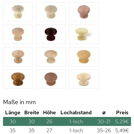
Maße in mm
Länge
Breite
Höhe
Lochabstand
⌀
Preis
30
30
26
1-loch
30-21
5,29
€
35
35
27
1-loch
35-26
5,49
€