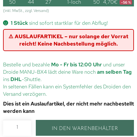
50
44
27
1-loch
50
4,70
€
-56 %
(inkl. MwSt., zzgl. Versand)
1 Stück
sind sofort startklar für den Abflug!
⚠️ AUSLAUFARTIKEL – nur solange der Vorrat
reicht! Keine Nachbestellung möglich.
Bestelle und bezahle
Mo - Fr bis 12:00 Uhr
und unser
Droide MANU-BX4 lädt deine Ware noch
am selben Tag
ins
DHL
-Shuttle.
In seltenen Fällen kann ein Systemfehler des Droiden den
Versand verzögern.
Dies ist ein Auslaufartikel, der nicht mehr nachbestellt
werden kann
IN DEN WARENBEHÄLTER