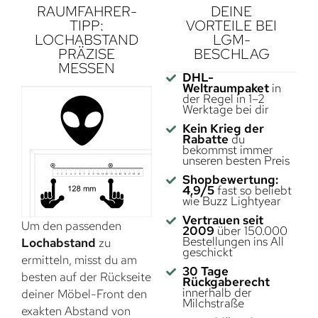
RAUMFAHRER-
DEINE
TIPP:
VORTEILE BEI
LOCHABSTAND
LGM-
PRÄZISE
BESCHLAG
MESSEN
DHL-
Weltraumpaket
in
der Regel in 1–2
Werktage bei dir
Kein Krieg der
Rabatte
du
bekommst immer
unseren besten Preis
Shopbewertung:
4,9/5
fast so beliebt
wie Buzz Lightyear
Vertrauen seit
Um den passenden
2009
über 150.000
Bestellungen ins All
Lochabstand
zu
geschickt
ermitteln, misst du am
30 Tage
besten auf der Rückseite
Rückgaberecht
innerhalb der
deiner Möbel-Front den
Milchstraße
exakten Abstand von