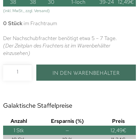
38
38
30
1-loch
39-24
12,49
€
(inkl. MwSt., zzgl. Versand)
0 Stück
im Frachtraum
Der Nachschubfrachter benötigt etwa 5 – 7 Tage.
(Der Zeitplan des Frachters ist im Warenbehälter
einzusehen)
IN DEN WARENBEHÄLTER
Galaktische Staffelpreise
Anzahl
Ersparnis (%)
Preis
1
Stk
—
12,49
€