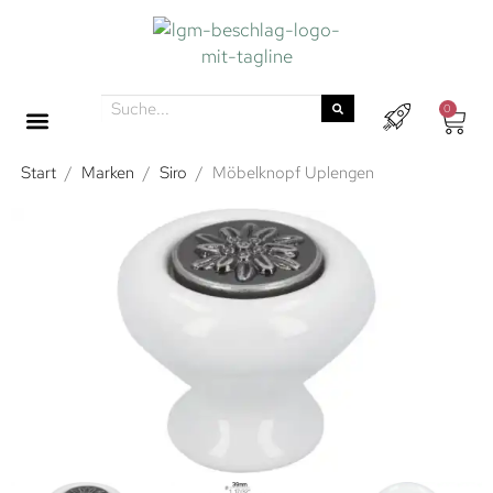
0
Start
/
Marken
/
Siro
/
Möbelknopf Uplengen