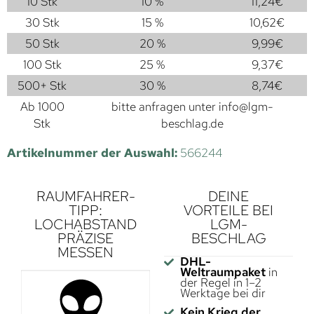
10 Stk
10 %
11,24
€
30 Stk
15 %
10,62
€
50 Stk
20 %
9,99
€
100 Stk
25 %
9,37
€
500+ Stk
30 %
8,74
€
Ab 1000
bitte anfragen unter
info@lgm-
Stk
beschlag.de
Artikelnummer der Auswahl:
566244
RAUMFAHRER-
DEINE
TIPP:
VORTEILE BEI
LOCHABSTAND
LGM-
PRÄZISE
BESCHLAG
MESSEN
DHL-
Weltraumpaket
in
der Regel in 1–2
Werktage bei dir
Kein Krieg der