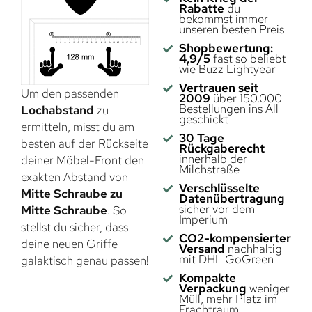
Rabatte
du
bekommst immer
unseren besten Preis
Shopbewertung:
4,9/5
fast so beliebt
wie Buzz Lightyear
Vertrauen seit
Um den passenden
2009
über 150.000
Bestellungen ins All
Lochabstand
zu
geschickt
ermitteln, misst du am
30 Tage
besten auf der Rückseite
Rückgaberecht
innerhalb der
deiner Möbel-Front den
Milchstraße
exakten Abstand von
Verschlüsselte
Mitte Schraube zu
Datenübertragung
sicher vor dem
Mitte Schraube
. So
Imperium
stellst du sicher, dass
CO2-kompensierter
deine neuen Griffe
Versand
nachhaltig
mit DHL GoGreen
galaktisch genau passen!
Kompakte
Verpackung
weniger
Müll, mehr Platz im
Frachtraum