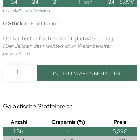
24
24
21
1-loch
24
5,89
€
(inkl. MwSt., zzgl. Versand)
0 Stück
im Frachtraum
Der Nachschubfrachter benötigt etwa 5 – 7 Tage.
(Der Zeitplan des Frachters ist im Warenbehälter
einzusehen)
IN DEN WARENBEHÄLTER
Galaktische Staffelpreise
Anzahl
Ersparnis (%)
Preis
1
Stk
—
5,89
€