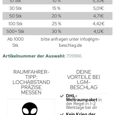
10 Stk
10 %
5,30
€
30 Stk
15 %
5,01
€
50 Stk
20 %
4,71
€
100 Stk
25 %
4,42
€
500+ Stk
30 %
4,12
€
Ab 1000
bitte anfragen unter
info@lgm-
Stk
beschlag.de
Artikelnummer der Auswahl:
709966
RAUMFAHRER-
DEINE
TIPP:
VORTEILE BEI
LOCHABSTAND
LGM-
PRÄZISE
BESCHLAG
MESSEN
DHL-
Weltraumpaket
in
der Regel in 1–2
Werktage bei dir
Kein Krieg der