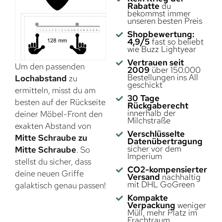
Rabatte
du
bekommst immer
unseren besten Preis
Shopbewertung:
4,9/5
fast so beliebt
wie Buzz Lightyear
Vertrauen seit
Um den passenden
2009
über 150.000
Bestellungen ins All
Lochabstand
zu
geschickt
ermitteln, misst du am
30 Tage
besten auf der Rückseite
Rückgaberecht
innerhalb der
deiner Möbel-Front den
Milchstraße
exakten Abstand von
Verschlüsselte
Mitte Schraube zu
Datenübertragung
sicher vor dem
Mitte Schraube
. So
Imperium
stellst du sicher, dass
CO2-kompensierter
deine neuen Griffe
Versand
nachhaltig
mit DHL GoGreen
galaktisch genau passen!
Kompakte
Verpackung
weniger
Müll, mehr Platz im
Frachtraum