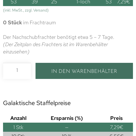
53
39
25
1-loch
53
7,29
€
(inkl. MwSt., zzgl. Versand)
0 Stück
im Frachtraum
Der Nachschubfrachter benötigt etwa 5 – 7 Tage.
(Der Zeitplan des Frachters ist im Warenbehälter
einzusehen)
IN DEN WARENBEHÄLTER
Galaktische Staffelpreise
Anzahl
Ersparnis (%)
Preis
1
Stk
—
7,29
€