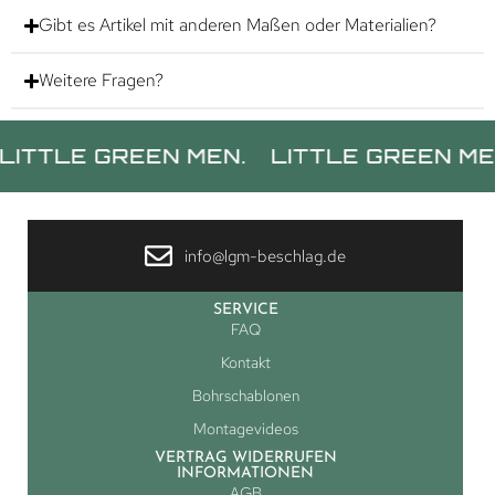
Gibt es Artikel mit anderen Maßen oder Materialien?
Weitere Fragen?
E GREEN MEN.
LITTLE GREEN MEN.
LI
info@lgm-beschlag.de
SERVICE
FAQ
Kontakt
Bohrschablonen
Montagevideos
VERTRAG WIDERRUFEN
INFORMATIONEN
AGB