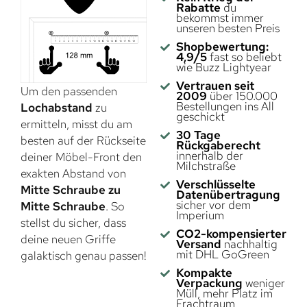
Rabatte
du
bekommst immer
unseren besten Preis
Shopbewertung:
4,9/5
fast so beliebt
wie Buzz Lightyear
Vertrauen seit
Um den passenden
2009
über 150.000
Bestellungen ins All
Lochabstand
zu
geschickt
ermitteln, misst du am
30 Tage
besten auf der Rückseite
Rückgaberecht
innerhalb der
deiner Möbel-Front den
Milchstraße
exakten Abstand von
Verschlüsselte
Mitte Schraube zu
Datenübertragung
sicher vor dem
Mitte Schraube
. So
Imperium
stellst du sicher, dass
CO2-kompensierter
deine neuen Griffe
Versand
nachhaltig
mit DHL GoGreen
galaktisch genau passen!
Kompakte
Verpackung
weniger
Müll, mehr Platz im
Frachtraum