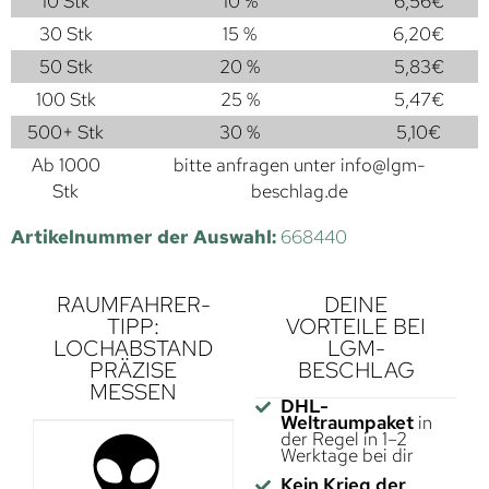
10 Stk
10 %
6,56
€
30 Stk
15 %
6,20
€
50 Stk
20 %
5,83
€
100 Stk
25 %
5,47
€
500+ Stk
30 %
5,10
€
Ab 1000
bitte anfragen unter
info@lgm-
Stk
beschlag.de
Artikelnummer der Auswahl:
668440
RAUMFAHRER-
DEINE
TIPP:
VORTEILE BEI
LOCHABSTAND
LGM-
PRÄZISE
BESCHLAG
MESSEN
DHL-
Weltraumpaket
in
der Regel in 1–2
Werktage bei dir
Kein Krieg der