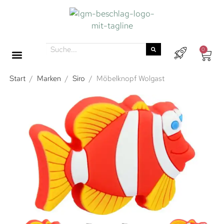
0
Start
/
Marken
/
Siro
/
Möbelknopf Wolgast