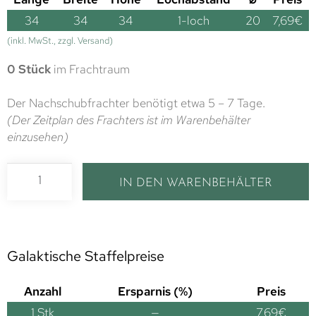
34
34
34
1-loch
20
7,69
€
(inkl. MwSt., zzgl. Versand)
0 Stück
im Frachtraum
Der Nachschubfrachter benötigt etwa 5 – 7 Tage.
(Der Zeitplan des Frachters ist im Warenbehälter
einzusehen)
IN DEN WARENBEHÄLTER
Galaktische Staffelpreise
Anzahl
Ersparnis (%)
Preis
1
Stk
—
7,69
€