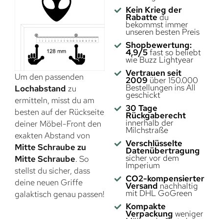
Kein Krieg der
Rabatte
du
bekommst immer
unseren besten Preis
Shopbewertung:
4,9/5
fast so beliebt
wie Buzz Lightyear
Vertrauen seit
Um den passenden
2009
über 150.000
Bestellungen ins All
Lochabstand
zu
geschickt
ermitteln, misst du am
30 Tage
besten auf der Rückseite
Rückgaberecht
innerhalb der
deiner Möbel-Front den
Milchstraße
exakten Abstand von
Verschlüsselte
Mitte Schraube zu
Datenübertragung
sicher vor dem
Mitte Schraube
. So
Imperium
stellst du sicher, dass
CO2-kompensierter
deine neuen Griffe
Versand
nachhaltig
mit DHL GoGreen
galaktisch genau passen!
Kompakte
Verpackung
weniger