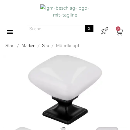
0
Start
/
Marken
/
Siro
/
Möbelknopf