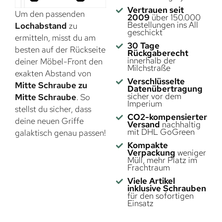
Vertrauen seit
Um den passenden
2009
über 150.000
Bestellungen ins All
Lochabstand
zu
geschickt
ermitteln, misst du am
30 Tage
besten auf der Rückseite
Rückgaberecht
innerhalb der
deiner Möbel-Front den
Milchstraße
exakten Abstand von
Verschlüsselte
Mitte Schraube zu
Datenübertragung
sicher vor dem
Mitte Schraube
. So
Imperium
stellst du sicher, dass
CO2-kompensierter
deine neuen Griffe
Versand
nachhaltig
mit DHL GoGreen
galaktisch genau passen!
Kompakte
Verpackung
weniger
Müll, mehr Platz im
Frachtraum
Viele Artikel
inklusive Schrauben
für den sofortigen
Einsatz