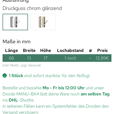
Ausführung
Druckguss chrom glänzend
Maße in mm
Länge
Breite
Höhe
Lochabstand
⌀
Preis
66
13
17
1-loch
-
12,89
€
(inkl. MwSt., zzgl. Versand)
1 Stück
sind sofort startklar für den Abflug!
Bestelle und bezahle
Mo - Fr bis 12:00 Uhr
und unser
Droide MANU-BX4 lädt deine Ware noch
am selben Tag
ins
DHL
-Shuttle.
In seltenen Fällen kann ein Systemfehler des Droiden den
Versand verzögern.