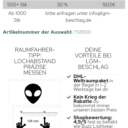
500+ Stk
30 %
9,02
€
Ab 1000
bitte anfragen unter
info@lgm-
Stk
beschlag.de
Artikelnummer der Auswahl:
758900
RAUMFAHRER-
DEINE
TIPP:
VORTEILE BEI
LOCHABSTAND
LGM-
PRÄZISE
BESCHLAG
MESSEN
DHL-
Weltraumpaket
in
der Regel in 1–2
Werktage bei dir
Kein Krieg der
Rabatte
du
bekommst immer
unseren besten Preis
Shopbewertung:
4,9/5
fast so beliebt
wie Buzz Lightyear