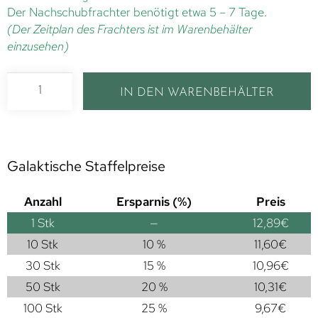
Der Nachschubfrachter benötigt etwa 5 – 7 Tage.
(Der Zeitplan des Frachters ist im Warenbehälter
einzusehen)
IN DEN WARENBEHÄLTER
Galaktische Staffelpreise
Anzahl
Ersparnis (%)
Preis
1
Stk
—
12,89
€
10 Stk
10 %
11,60
€
30 Stk
15 %
10,96
€
50 Stk
20 %
10,31
€
100 Stk
25 %
9,67
€