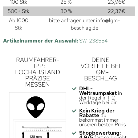
100 Stk
25 %
23,96
€
500+ Stk
30 %
22,37
€
Ab 1000
bitte anfragen unter
info@lgm-
Stk
beschlag.de
Artikelnummer der Auswahl:
SW-238554
RAUMFAHRER-
DEINE
TIPP:
VORTEILE BEI
LOCHABSTAND
LGM-
PRÄZISE
BESCHLAG
MESSEN
DHL-
Weltraumpaket
in
der Regel in 1–2
Werktage bei dir
Kein Krieg der
Rabatte
du
bekommst immer
unseren besten Preis
Shopbewertung:
4,9/5
fast so beliebt