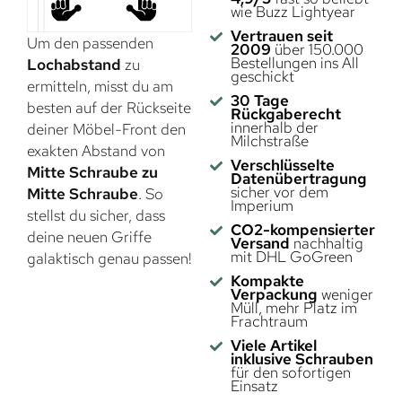
wie Buzz Lightyear
Vertrauen seit
Um den passenden
2009
über 150.000
Bestellungen ins All
Lochabstand
zu
geschickt
ermitteln, misst du am
30 Tage
besten auf der Rückseite
Rückgaberecht
innerhalb der
deiner Möbel-Front den
Milchstraße
exakten Abstand von
Verschlüsselte
Mitte Schraube zu
Datenübertragung
sicher vor dem
Mitte Schraube
. So
Imperium
stellst du sicher, dass
CO2-kompensierter
deine neuen Griffe
Versand
nachhaltig
mit DHL GoGreen
galaktisch genau passen!
Kompakte
Verpackung
weniger
Müll, mehr Platz im
Frachtraum
Viele Artikel
inklusive Schrauben
für den sofortigen
Einsatz