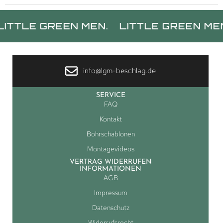
E GREEN MEN.
LITTLE GREEN MEN.
LI
info@lgm-beschlag.de
SERVICE
FAQ
Kontakt
Bohrschablonen
Montagevideos
VERTRAG WIDERRUFEN
INFORMATIONEN
AGB
Impressum
Datenschutz
Widerrufsrecht