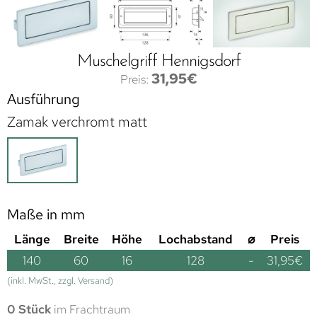
Muschelgriff Hennigsdorf
31,95
€
Ausführung
Zamak verchromt matt
Maße in mm
Länge
Breite
Höhe
Lochabstand
⌀
Preis
140
60
16
128
-
31,95
€
(inkl. MwSt., zzgl. Versand)
0 Stück
im Frachtraum