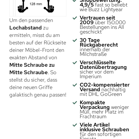
Shopbewertung:
4,9/5
fast so beliebt
wie Buzz Lightyear
Vertrauen seit
Um den passenden
2009
über 150.000
Bestellungen ins All
Lochabstand
zu
geschickt
ermitteln, misst du am
30 Tage
besten auf der Rückseite
Rückgaberecht
innerhalb der
deiner Möbel-Front den
Milchstraße
exakten Abstand von
Verschlüsselte
Mitte Schraube zu
Datenübertragung
sicher vor dem
Mitte Schraube
. So
Imperium
stellst du sicher, dass
CO2-kompensierter
deine neuen Griffe
Versand
nachhaltig
mit DHL GoGreen
galaktisch genau passen!
Kompakte
Verpackung
weniger
Müll, mehr Platz im
Frachtraum
Viele Artikel
inklusive Schrauben
für den sofortigen
Einsatz