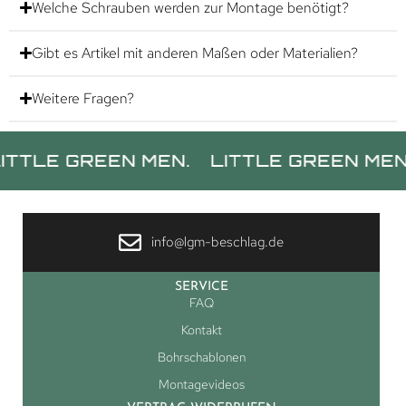
Welche Schrauben werden zur Montage benötigt?
Gibt es Artikel mit anderen Maßen oder Materialien?
Weitere Fragen?
E GREEN MEN.
LITTLE GREEN MEN.
L
info@lgm-beschlag.de
SERVICE
FAQ
Kontakt
Bohrschablonen
Montagevideos