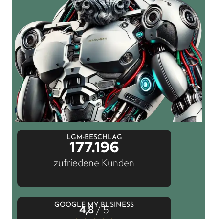
LGM-BESCHLAG
177.196
zufriedene Kunden
GOOGLE MY BUSINESS
4,8
/ 5