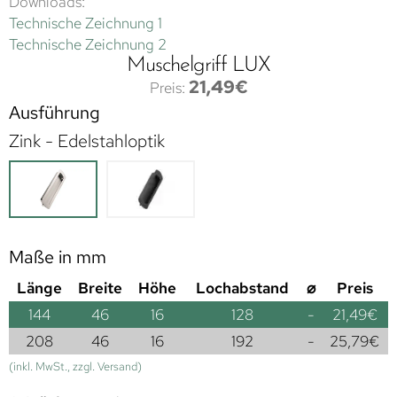
Downloads:
Technische Zeichnung 1
Technische Zeichnung 2
Muschelgriff LUX
21,49
€
Ausführung
Zink - Edelstahloptik
Maße in mm
Länge
Breite
Höhe
Lochabstand
⌀
Preis
144
46
16
128
-
21,49
€
208
46
16
192
-
25,79
€
(inkl. MwSt., zzgl. Versand)