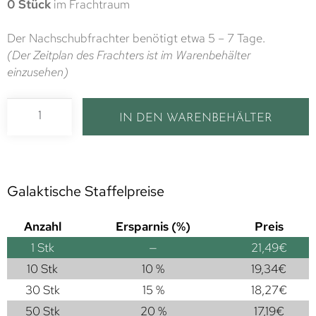
0 Stück
im Frachtraum
Der Nachschubfrachter benötigt etwa 5 – 7 Tage.
(Der Zeitplan des Frachters ist im Warenbehälter
einzusehen)
IN DEN WARENBEHÄLTER
Galaktische Staffelpreise
Anzahl
Ersparnis (%)
Preis
1
Stk
—
21,49
€
10 Stk
10 %
19,34
€
30 Stk
15 %
18,27
€
50 Stk
20 %
17,19
€