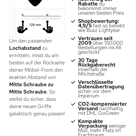
Rabatte
du
bekommst immer
unseren besten Preis
Shopbewertung:
4,9/5
fast so beliebt
wie Buzz Lightyear
Vertrauen seit
Um den passenden
2009
über 150.000
Bestellungen ins All
Lochabstand
zu
geschickt
ermitteln, misst du am
30 Tage
besten auf der Rückseite
Rückgaberecht
innerhalb der
deiner Möbel-Front den
Milchstraße
exakten Abstand von
Verschlüsselte
Mitte Schraube zu
Datenübertragung
sicher vor dem
Mitte Schraube
. So
Imperium
stellst du sicher, dass
CO2-kompensierter
deine neuen Griffe
Versand
nachhaltig
mit DHL GoGreen
galaktisch genau passen!
Kompakte
Verpackung
weniger
Müll, mehr Platz im
Frachtraum