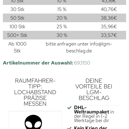
10 Stk
10 %
43,16
€
30 Stk
15 %
40,76
€
50 Stk
20 %
38,36
€
100 Stk
25 %
35,96
€
500+ Stk
30 %
33,57
€
Ab 1000
bitte anfragen unter
info@lgm-
Stk
beschlag.de
Artikelnummer der Auswahl:
693150
RAUMFAHRER-
DEINE
TIPP:
VORTEILE BEI
LOCHABSTAND
LGM-
PRÄZISE
BESCHLAG
MESSEN
DHL-
Weltraumpaket
in
der Regel in 1–2
Werktage bei dir
Kein Krieg der