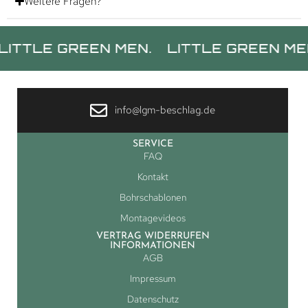
Weitere Fragen?
E GREEN MEN.
LITTLE GREEN MEN.
LI
info@lgm-beschlag.de
SERVICE
FAQ
Kontakt
Bohrschablonen
Montagevideos
VERTRAG WIDERRUFEN
INFORMATIONEN
AGB
Impressum
Datenschutz