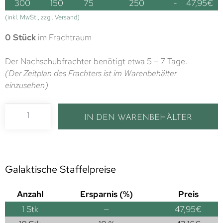
300
150
75
250
-
47,95
€
(inkl. MwSt., zzgl. Versand)
0 Stück
im Frachtraum
Der Nachschubfrachter benötigt etwa 5 – 7 Tage.
(Der Zeitplan des Frachters ist im Warenbehälter
einzusehen)
IN DEN WARENBEHÄLTER
Galaktische Staffelpreise
Anzahl
Ersparnis (%)
Preis
1
Stk
—
47,95
€