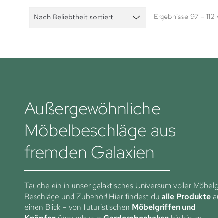
Ergebnisse 97 – 112
Außergewöhnliche
Möbelbeschläge aus
fremden Galaxien
Tauche ein in unser galaktisches Universum voller Möbelgr
Beschläge und Zubehör! Hier findest du
alle Produkte
a
einen Blick – von futuristischen
Möbelgriffen und
Knöpfen
über robuste
Garderobenhaken
bis hin zu