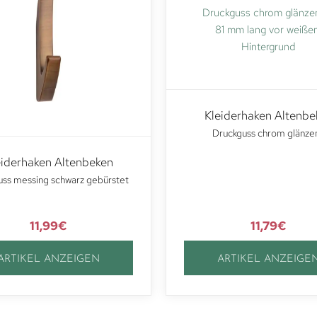
Kleiderhaken Altenbe
Druckguss chrom glänze
eiderhaken Altenbeken
uss messing schwarz gebürstet
11,99
€
11,79
€
ARTIKEL ANZEIGEN
ARTIKEL ANZEIGE