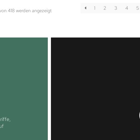
1
2
3
4
5
 von 418 werden angezeigt
iffe,
uf