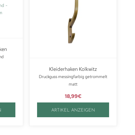
ken
nd
Kleiderhaken Kolkwitz
Druckguss messingfarbig getrommelt
matt
18,99
€
N
ARTIKEL ANZEIGEN