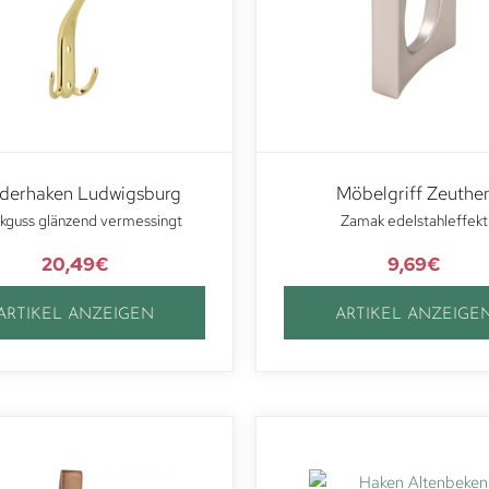
iderhaken Ludwigsburg
Möbelgriff Zeuthe
kguss glänzend vermessingt
Zamak edelstahleffekt
20,49
€
9,69
€
ARTIKEL ANZEIGEN
ARTIKEL ANZEIGE