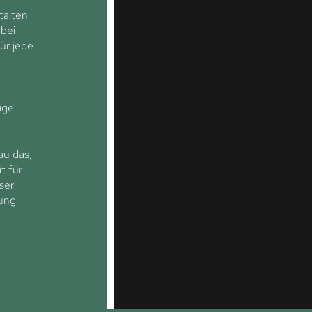
talten
 bei
ür jede
ige
au das,
t für
ser
lung