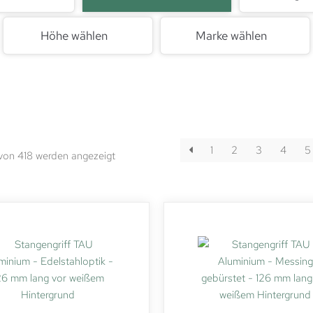
Höhe wählen
Marke wählen
1
2
3
4
5
 von 418 werden angezeigt