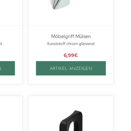
Möbelgriff Mülsen
d
Kunststoff chrom glänzend
6,99
€
N
ARTIKEL ANZEIGEN