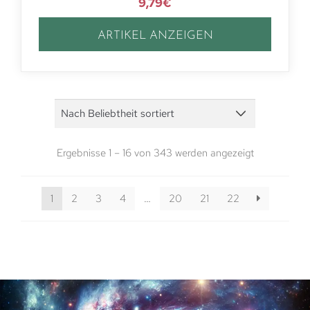
9,79
€
ARTIKEL ANZEIGEN
Ergebnisse 1 – 16 von 343 werden angezeigt
1
2
3
4
…
20
21
22