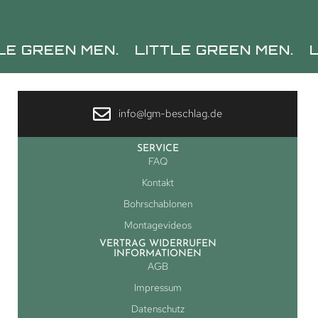
EEN MEN.
LITTLE GREEN MEN.
LITTLE
info@lgm-beschlag.de
SERVICE
FAQ
Kontakt
Bohrschablonen
Montagevideos
VERTRAG WIDERRUFEN
INFORMATIONEN
AGB
Impressum
Datenschutz