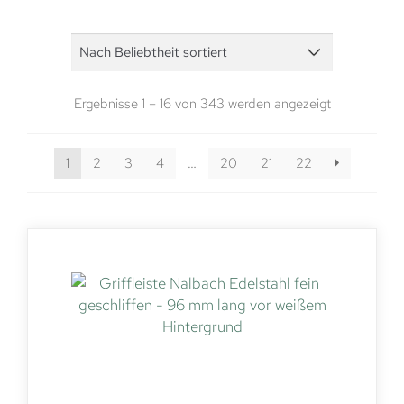
Ergebnisse 1 – 16 von 343 werden angezeigt
1
2
3
4
…
20
21
22