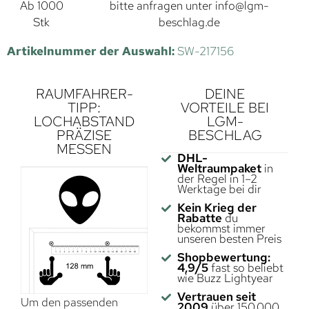
Ab 1000
bitte anfragen unter
info@lgm-
Stk
beschlag.de
Artikelnummer der Auswahl:
SW-217156
RAUMFAHRER-
DEINE
TIPP:
VORTEILE BEI
LOCHABSTAND
LGM-
PRÄZISE
BESCHLAG
MESSEN
DHL-
Weltraumpaket
in
der Regel in 1–2
Werktage bei dir
Kein Krieg der
Rabatte
du
bekommst immer
unseren besten Preis
Shopbewertung:
4,9/5
fast so beliebt
wie Buzz Lightyear
Vertrauen seit
Um den passenden
2009
über 150.000