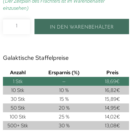
(Der Zeitplan des Frachters ist im Warenbehälter
einzusehen)
IN DEN WARENBEHÄLTER
Galaktische Staffelpreise
Anzahl
Ersparnis (%)
Preis
1
Stk
—
18,69
€
10 Stk
10 %
16,82
€
30 Stk
15 %
15,89
€
50 Stk
20 %
14,95
€
100 Stk
25 %
14,02
€
500+ Stk
30 %
13,08
€