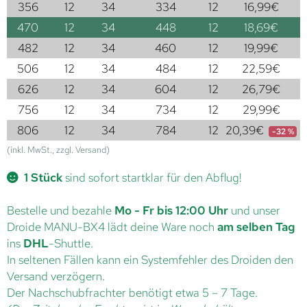
356
12
34
334
12
16,99
€
470
12
34
448
12
18,69
€
482
12
34
460
12
19,99
€
506
12
34
484
12
22,59
€
626
12
34
604
12
26,79
€
756
12
34
734
12
29,99
€
806
12
34
784
12
20,39
€
-32 %
(inkl. MwSt., zzgl. Versand)
1 Stück
sind sofort startklar für den Abflug!
Bestelle und bezahle
Mo - Fr bis 12:00 Uhr
und unser
Droide MANU-BX4 lädt deine Ware noch
am selben Tag
ins
DHL
-Shuttle.
In seltenen Fällen kann ein Systemfehler des Droiden den
Versand verzögern.
Der Nachschubfrachter benötigt etwa 5 – 7 Tage.