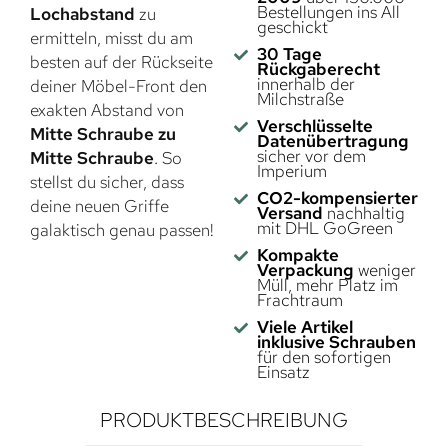
Bestellungen ins All
Lochabstand
zu
geschickt
ermitteln, misst du am
30 Tage
besten auf der Rückseite
Rückgaberecht
innerhalb der
deiner Möbel-Front den
Milchstraße
exakten Abstand von
Verschlüsselte
Mitte Schraube zu
Datenübertragung
sicher vor dem
Mitte Schraube
. So
Imperium
stellst du sicher, dass
CO2-kompensierter
deine neuen Griffe
Versand
nachhaltig
mit DHL GoGreen
galaktisch genau passen!
Kompakte
Verpackung
weniger
Müll, mehr Platz im
Frachtraum
Viele Artikel
inklusive Schrauben
für den sofortigen
Einsatz
PRODUKTBESCHREIBUNG