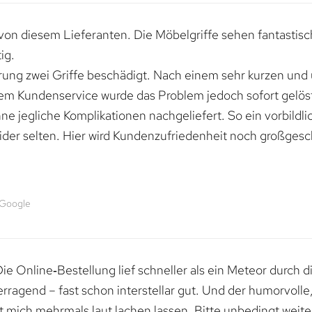
von diesem Lieferanten. Die Möbelgriffe sehen fantastisc
ig.
erung zwei Griffe beschädigt. Nach einem sehr kurzen und
dem Kundenservice wurde das Problem jedoch sofort gelöst
e jegliche Komplikationen nachgeliefert. So ein vorbildli
ider selten. Hier wird Kundenzufriedenheit noch großgesc
 Google
e Online‑Bestellung lief schneller als ein Meteor durch di
erragend – fast schon interstellar gut. Und der humorvolle
mich mehrmals laut lachen lassen. Bitte unbedingt weiter 