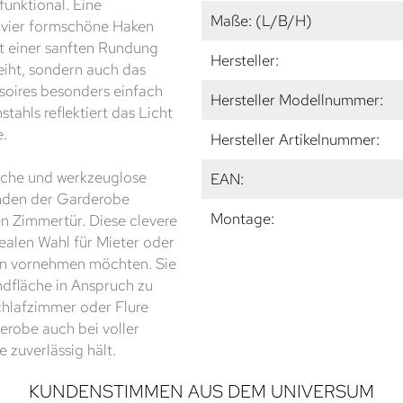
funktional. Eine
Maße: (L/B/H)
r vier formschöne Haken
t einer sanften Rundung
Hersteller:
eiht, sondern auch das
oires besonders einfach
Hersteller Modellnummer:
hls reflektiert das Licht
e.
Hersteller Artikelnummer:
fache und werkzeuglose
EAN:
Enden der Garderobe
Montage:
n Zimmertür. Diese clevere
ealen Wahl für Mieter oder
en vornehmen möchten. Sie
ndfläche in Anspruch zu
chlafzimmer oder Flure
erobe auch bei voller
 zuverlässig hält.
KUNDENSTIMMEN AUS DEM UNIVERSUM