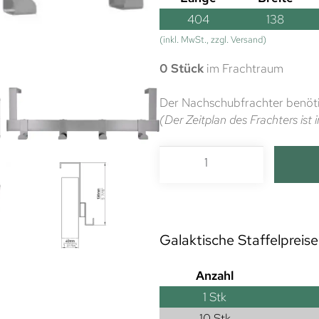
404
138
(inkl. MwSt., zzgl. Versand)
0 Stück
im Frachtraum
Der Nachschubfrachter benöti
(Der Zeitplan des Frachters is
Galaktische Staffelpreise
Anzahl
1
Stk
10 Stk