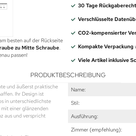
30 Tage Rückgaberech
Verschlüsselte Datenü
CO2-kompensierter Ve
 am besten auf der Rückseite
Kompakte Verpackung
w
raube zu Mitte Schraube
.
genau passen!
Viele Artikel inklusive 
PRODUKTBESCHREIBUNG
nte und äußerst praktische
Name:
ffen. Ihr Design ist
os in unterschiedlichste
Stil:
l mit einer glänzenden
nz aus und verspricht
Ausführung:
Zimmer (empfehlung):