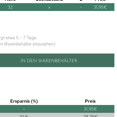
32
x
-
31,95
€
gt etwa 5 – 7 Tage.
t im Warenbehälter einzusehen)
IN DEN WARENBEHÄLTER
Ersparnis (%)
Preis
—
31,95
€
10 %
28,76
€