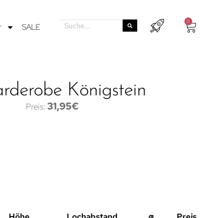
0
r
SALE
rderobe Königstein
31,95
€
Höhe
Lochabstand
⌀
Preis