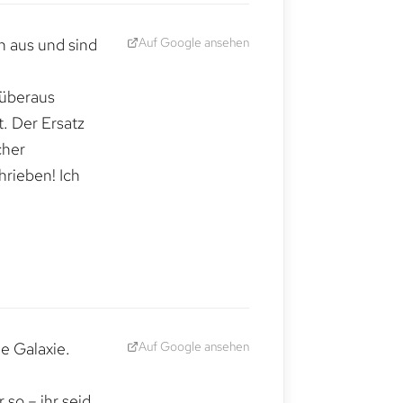
Auf Google ansehen
h aus und sind
 überaus
. Der Ersatz
cher
hrieben! Ich
Auf Google ansehen
e Galaxie.
,
so – ihr seid