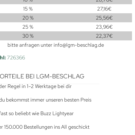
15 %
27,16
€
20 %
25,56
€
25 %
23,96
€
30 %
22,37
€
bitte anfragen unter
info@lgm-beschlag.de
hl:
726366
VORTEILE BEI LGM-BESCHLAG
der Regel in 1–2 Werktage bei dir
du bekommst immer unseren besten Preis
ast so beliebt wie Buzz Lightyear
r 150.000 Bestellungen ins All geschickt