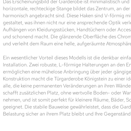
Das Erscheinungsbild der Garderobe ist minimalistisch und 
horizontale, rechteckige Stange bildet das Zentrum, an de
harmonisch angebracht sind. Diese Haken sind V-förmig mi
gestaltet, was ihnen nicht nur eine ansprechende Optik verl
Aufhängen von Kleidungsstücken, Handtüchern oder Access
und schonend macht. Die glänzende Oberfläche des Chromsta
und verleiht dem Raum eine helle, aufgeräumte Atmosphär
Ein wesentlicher Vorteil dieses Modells ist die denkbar ein
Installation. Zwei robuste, L-förmige Halterungen an den 
ermöglichen eine mühelose Anbringung über jeder gängige
Konstruktion macht die Türgarderobe Königstein zu einer id
alle, die keine permanenten Veränderungen an ihren Wänd
schafft zusätzlichen Platz, ohne wertvolle Boden- oder Wa
nehmen, und ist somit perfekt für kleinere Räume, Bäder, S
geeignet. Die stabile Bauweise gewährleistet, dass die Gard
Belastung sicher an ihrem Platz bleibt und Ihre Gegenstände