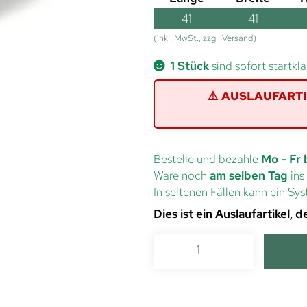
41
41
(inkl. MwSt., zzgl. Versand)
1 Stück
sind sofort startkla
⚠️ AUSLAUFARTIKE
Bestelle und bezahle
Mo - Fr 
Ware noch
am selben Tag
ins
In seltenen Fällen kann ein S
Dies ist ein Auslaufartikel,