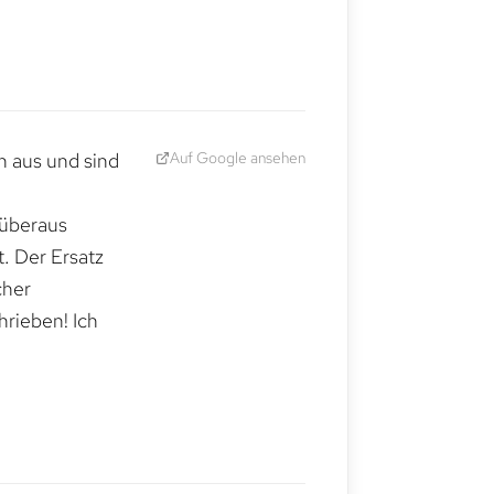
Auf Google ansehen
h aus und sind
 überaus
. Der Ersatz
cher
hrieben! Ich