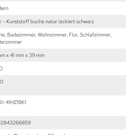
ern
 – Kunststoff buche natur lackiert schwarz
he, Badezimmer, Wohnzimmer, Flur, Schlafzimmer,
derzimmer
mm x 41 mm x 39 mm
O
50
0-41HZ18K1
02843266859