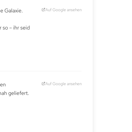
Auf Google ansehen
e Galaxie.
,
so – ihr seid
Auf Google ansehen
den
ah geliefert.