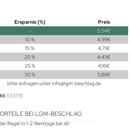
Ersparnis (%)
Preis
—
5,54
€
10 %
4,99
€
15 %
4,71
€
20 %
4,43
€
25 %
4,16
€
30 %
3,88
€
bitte anfragen unter
info@lgm-beschlag.de
hl:
533718
VORTEILE BEI LGM-BESCHLAG
der Regel in 1–2 Werktage bei dir