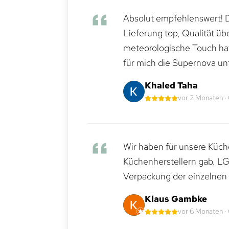
Absolut empfehlenswert! Di
Lieferung top, Qualität üb
meteorologische Touch hat 
für mich die Supernova un
Khaled Taha
vor 2 Monaten ·
Wir haben für unsere Küche
Küchenherstellern gab. LG
Verpackung der einzelnen G
Klaus Gambke
vor 6 Monaten ·