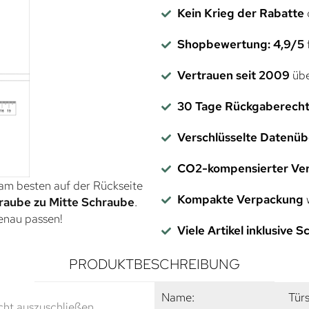
Kein Krieg der Rabatte
Shopbewertung: 4,9/5
f
Vertrauen seit 2009
übe
30 Tage Rückgaberech
Verschlüsselte Datenü
CO2-kompensierter Ve
 am besten auf der Rückseite
Kompakte Verpackung
w
raube zu Mitte Schraube
.
genau passen!
Viele Artikel inklusive 
PRODUKTBESCHREIBUNG
Name:
Tür
ht auszuschließen.