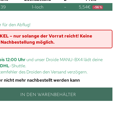
39
1-loch
-
5,54
€
-56 %
r für den Abflug!
L – nur solange der Vorrat reicht! Keine
Nachbestellung möglich.
bis 12:00 Uhr
und unser Droide MANU-BX4 lädt deine
DHL
-Shuttle.
ystemfehler des Droiden den Versand verzögern.
 der nicht mehr nachbestellt werden kann
IN DEN WARENBEHÄLTER