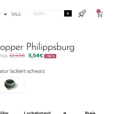
0
r
SALE
topper Philippsburg
12,59
€
5,54
€
-56 %
atur lackiert schwarz
Höhe
Lochabstand
⌀
Preis