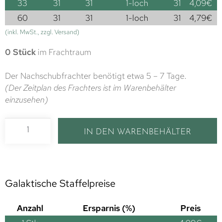
33
31
31
1-loch
31
4,09
€
60
31
31
1-loch
31
4,79
€
(inkl. MwSt., zzgl. Versand)
0 Stück
im Frachtraum
Der Nachschubfrachter benötigt etwa 5 – 7 Tage.
(Der Zeitplan des Frachters ist im Warenbehälter
einzusehen)
IN DEN WARENBEHÄLTER
Galaktische Staffelpreise
Anzahl
Ersparnis (%)
Preis