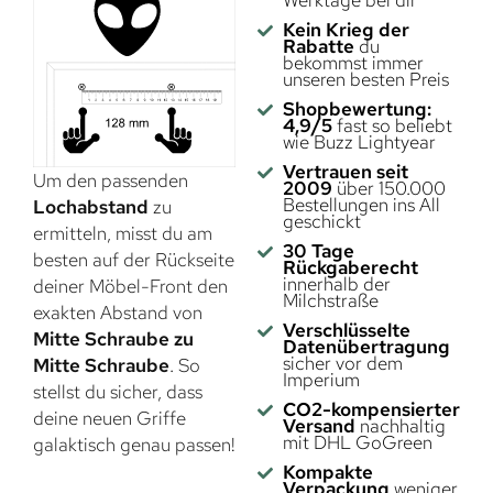
Kein Krieg der
Rabatte
du
bekommst immer
unseren besten Preis
Shopbewertung:
4,9/5
fast so beliebt
wie Buzz Lightyear
Vertrauen seit
Um den passenden
2009
über 150.000
Bestellungen ins All
Lochabstand
zu
geschickt
ermitteln, misst du am
30 Tage
besten auf der Rückseite
Rückgaberecht
innerhalb der
deiner Möbel-Front den
Milchstraße
exakten Abstand von
Verschlüsselte
Mitte Schraube zu
Datenübertragung
sicher vor dem
Mitte Schraube
. So
Imperium
stellst du sicher, dass
CO2-kompensierter
deine neuen Griffe
Versand
nachhaltig
mit DHL GoGreen
galaktisch genau passen!
Kompakte
Verpackung
weniger