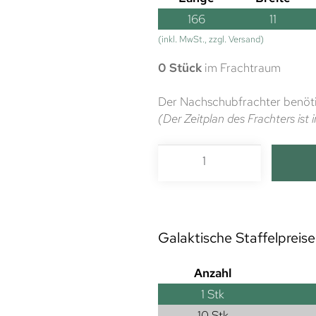
166
11
(inkl. MwSt., zzgl. Versand)
0 Stück
im Frachtraum
Der Nachschubfrachter benöti
(Der Zeitplan des Frachters is
Galaktische Staffelpreise
Anzahl
1
Stk
10 Stk