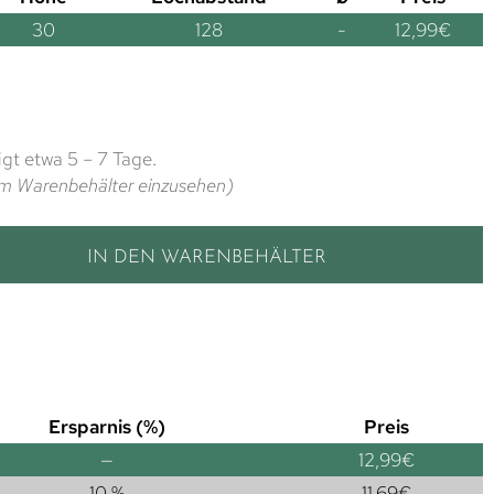
30
128
-
12,99
€
gt etwa 5 – 7 Tage.
t im Warenbehälter einzusehen)
IN DEN WARENBEHÄLTER
Ersparnis (%)
Preis
—
12,99
€
10 %
11,69
€