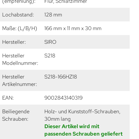
(empfehlung):
Flur, Schlafzimmer
Lochabstand:
128 mm
Maße: (L/B/H)
166 mm x 11 mm x 30 mm
Hersteller:
SIRO
Hersteller
S218
Modellnummer:
Hersteller
S218-166HZ18
Artikelnummer:
EAN:
9002843140319
Beiliegende
Holz- und Kunststoff-Schrauben,
Schrauben:
30mm lang
Dieser Artikel wird mit
passenden Schrauben geliefert