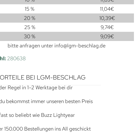
15 %
11,04
€
20 %
10,39
€
25 %
9,74
€
30 %
9,09
€
bitte anfragen unter
info@lgm-beschlag.de
hl:
280638
VORTEILE BEI LGM-BESCHLAG
der Regel in 1–2 Werktage bei dir
du bekommst immer unseren besten Preis
ast so beliebt wie Buzz Lightyear
r 150.000 Bestellungen ins All geschickt