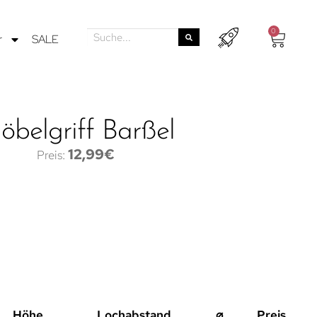
0
r
SALE
öbelgriff Barßel
12,99
€
Höhe
Lochabstand
⌀
Preis