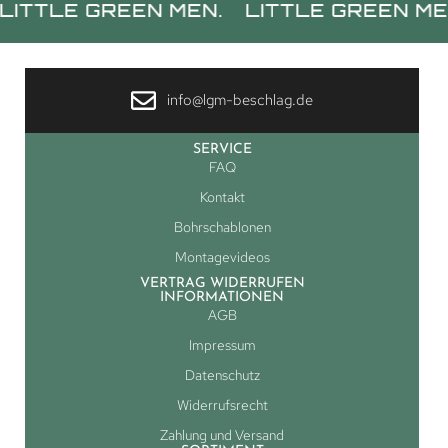
LE GREEN MEN.
LITTLE GREEN MEN.
L
info@lgm-beschlag.de
SERVICE
FAQ
Kontakt
Bohrschablonen
Montagevideos
VERTRAG WIDERRUFEN
INFORMATIONEN
AGB
Impressum
Datenschutz
Widerrufsrecht
Zahlung und Versand