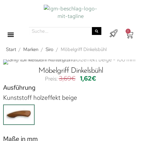
0
Start
/
Marken
/
Siro
/
Möbelgriff Dinkelsbühl
Möbelgriff Dinkelsbühl
3,69
€
1,62
€
Ausführung
Kunststoff holzeffekt beige
Maße in mm