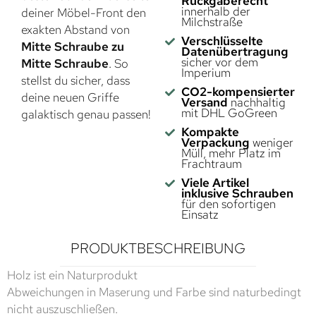
Rückgaberecht
innerhalb der
deiner Möbel-Front den
Milchstraße
exakten Abstand von
Verschlüsselte
Mitte Schraube zu
Datenübertragung
sicher vor dem
Mitte Schraube
. So
Imperium
stellst du sicher, dass
CO2-kompensierter
deine neuen Griffe
Versand
nachhaltig
mit DHL GoGreen
galaktisch genau passen!
Kompakte
Verpackung
weniger
Müll, mehr Platz im
Frachtraum
Viele Artikel
inklusive Schrauben
für den sofortigen
Einsatz
PRODUKTBESCHREIBUNG
Holz ist ein Naturprodukt
Abweichungen in Maserung und Farbe sind naturbedingt
nicht auszuschließen.