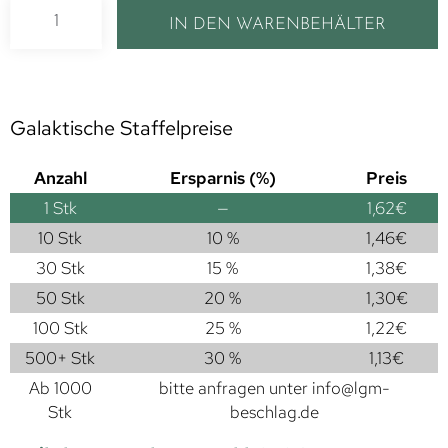
IN DEN WARENBEHÄLTER
Galaktische Staffelpreise
Anzahl
Ersparnis (%)
Preis
1
Stk
—
1,62
€
10 Stk
10 %
1,46
€
30 Stk
15 %
1,38
€
50 Stk
20 %
1,30
€
100 Stk
25 %
1,22
€
500+ Stk
30 %
1,13
€
Ab 1000
bitte anfragen unter
info@lgm-
Stk
beschlag.de