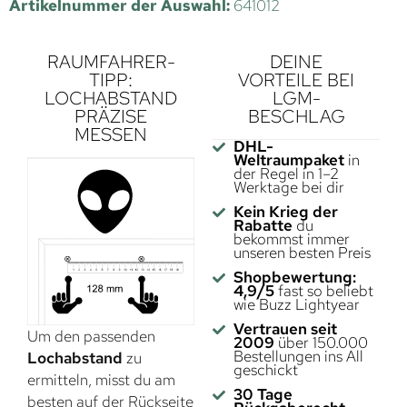
Artikelnummer der Auswahl:
641012
RAUMFAHRER-
DEINE
TIPP:
VORTEILE BEI
LOCHABSTAND
LGM-
PRÄZISE
BESCHLAG
MESSEN
DHL-
Weltraumpaket
in
der Regel in 1–2
Werktage bei dir
Kein Krieg der
Rabatte
du
bekommst immer
unseren besten Preis
Shopbewertung:
4,9/5
fast so beliebt
wie Buzz Lightyear
Vertrauen seit
Um den passenden
2009
über 150.000
Bestellungen ins All
Lochabstand
zu
geschickt
ermitteln, misst du am
30 Tage
besten auf der Rückseite