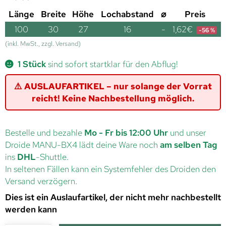
Länge
Breite
Höhe
Lochabstand
⌀
Preis
100
30
27
16
-
1,62
€
-56 %
(inkl. MwSt., zzgl. Versand)
1 Stück
sind sofort startklar für den Abflug!
⚠️ AUSLAUFARTIKEL – nur solange der Vorrat
reicht! Keine Nachbestellung möglich.
Bestelle und bezahle
Mo - Fr bis 12:00 Uhr
und unser
Droide MANU-BX4 lädt deine Ware noch
am selben Tag
ins
DHL
-Shuttle.
In seltenen Fällen kann ein Systemfehler des Droiden den
Versand verzögern.
Dies ist ein Auslaufartikel, der nicht mehr nachbestellt
werden kann