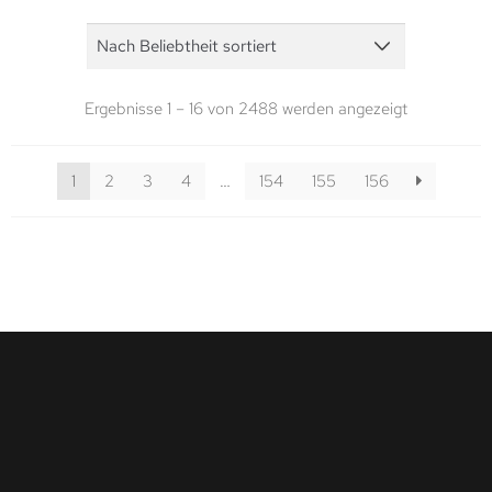
Ergebnisse 1 – 16 von 2488 werden angezeigt
1
2
3
4
…
154
155
156