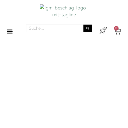
0
MÖBELGRIFFE
Entdecke die neuesten Möbelgriff-Trends – von
der Schönheit des Adlernebels bis zur
faszinierenden Spiralgalaxie. Mit einer Auswahl von
über 2.200 einzigartigen Möbelgriffen bringen wir
frischen Stil in dein Zuhause. In unserem großen
Lager in der Milchstraße findest du Möbelgriffe in
allen Farben, Formen und aus verschiedensten
Materialien – für jeden Geschmack ist etwas dabei.