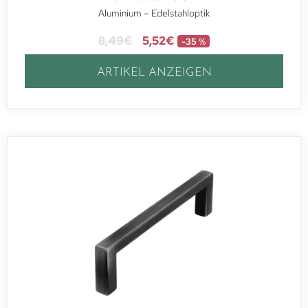
Aluminium – Edelstahloptik
8,49
€
5,52
€
-35 %
ARTIKEL ANZEIGEN