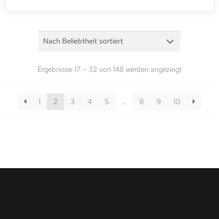
Ergebnisse 17 – 32 von 148 werden angezeigt
1
2
3
4
5
…
8
9
10