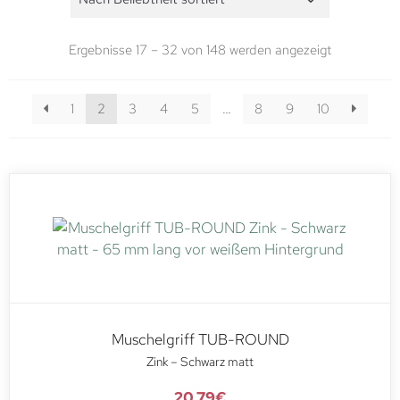
Ergebnisse 17 – 32 von 148 werden angezeigt
1
2
3
4
5
…
8
9
10
Muschelgriff TUB-ROUND
Zink – Schwarz matt
20,79
€