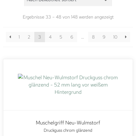
Ergebnisse 33 – 48 von 148 werden angezeigt
1
2
3
4
5
6
…
8
9
10
Muschelgriff Neu-Wulmstorf
Druckguss chrom glänzend