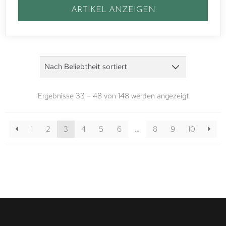
ARTIKEL ANZEIGEN
Ergebnisse 33 – 48 von 148 werden angezeigt
1
2
3
4
5
6
…
8
9
10