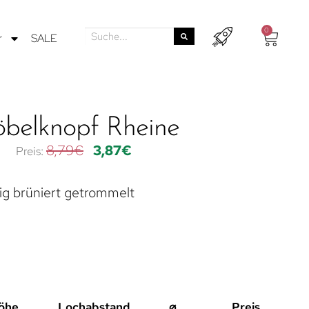
0
r
SALE
belknopf Rheine
8,79
€
3,87
€
ig brüniert getrommelt
öhe
Lochabstand
⌀
Preis