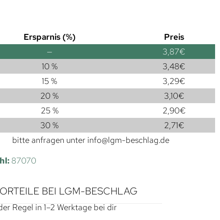
Ersparnis (%)
Preis
—
3,87
€
10 %
3,48
€
15 %
3,29
€
20 %
3,10
€
25 %
2,90
€
30 %
2,71
€
bitte anfragen unter
info@lgm-beschlag.de
hl:
87070
VORTEILE BEI LGM-BESCHLAG
der Regel in 1–2 Werktage bei dir