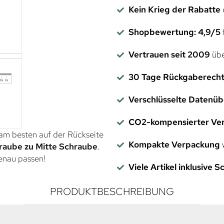
Kein Krieg der Rabatte
Shopbewertung: 4,9/5
f
Vertrauen seit 2009
übe
30 Tage Rückgaberech
Verschlüsselte Datenü
CO2-kompensierter Ve
 am besten auf der Rückseite
Kompakte Verpackung
w
raube zu Mitte Schraube
.
genau passen!
Viele Artikel inklusive 
PRODUKTBESCHREIBUNG