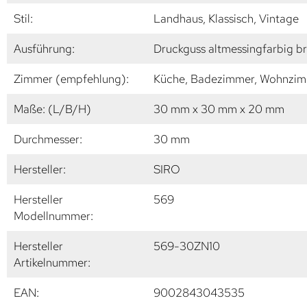
Stil:
Landhaus, Klassisch, Vintage
Ausführung:
Druckguss altmessingfarbig b
Zimmer (empfehlung):
Küche, Badezimmer, Wohnzimm
Maße: (L/B/H)
30 mm x 30 mm x 20 mm
Durchmesser:
30 mm
Hersteller:
SIRO
Hersteller
569
Modellnummer:
Hersteller
569-30ZN10
Artikelnummer:
EAN:
9002843043535