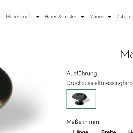
Möbelknöpfe
Haken & Leisten
Marken
Zubehö
Mö
Ausführung
Druckguss altmessingfarb
Maße in mm
Länge
Breite
H