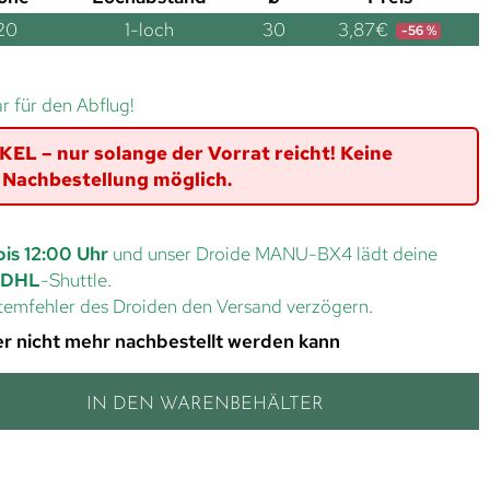
20
1-loch
30
3,87
€
-56 %
ar für den Abflug!
L – nur solange der Vorrat reicht! Keine
Nachbestellung möglich.
bis 12:00 Uhr
und unser Droide MANU-BX4 lädt deine
DHL
-Shuttle.
ystemfehler des Droiden den Versand verzögern.
 der nicht mehr nachbestellt werden kann
IN DEN WARENBEHÄLTER