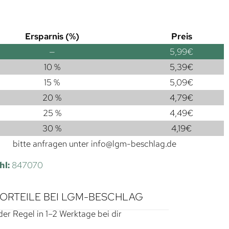
Ersparnis (%)
Preis
—
5,99
€
10 %
5,39
€
15 %
5,09
€
20 %
4,79
€
25 %
4,49
€
30 %
4,19
€
bitte anfragen unter
info@lgm-beschlag.de
hl:
847070
VORTEILE BEI LGM-BESCHLAG
der Regel in 1–2 Werktage bei dir