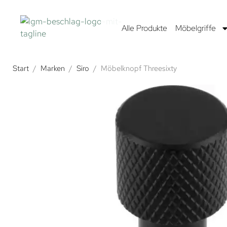
Alle Produkte
Möbelgriffe
Start
/
Marken
/
Siro
/
Möbelknopf Threesixty