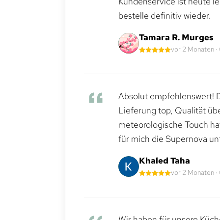
Kundenservice ist heute le
bestelle definitiv wieder.
Tamara R. Murges
vor 2 Monaten ·
Absolut empfehlenswert! Di
Lieferung top, Qualität üb
meteorologische Touch hat 
für mich die Supernova un
Khaled Taha
vor 2 Monaten ·
Wir haben für unsere Küche