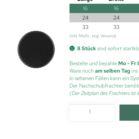
16
16
24
24
33
33
(inkl. MwSt., zzgl. Versand)
8 Stück
sind sofort startkl
Bestelle und bezahle
Mo - Fr 
Ware noch
am selben Tag
ins
In seltenen Fällen kann ein S
Der Nachschubfrachter benöti
(Der Zeitplan des Frachters is