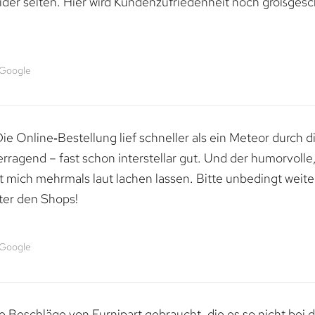
ider selten. Hier wird Kundenzufriedenheit noch großgesc
 Google
e Online‑Bestellung lief schneller als ein Meteor durch di
erragend – fast schon interstellar gut. Und der humorvolle
mich mehrmals laut lachen lassen. Bitte unbedingt weiter 
ter den Shops!
 Google
 Beschläge von Furnipart gebraucht, die es so nicht bei 