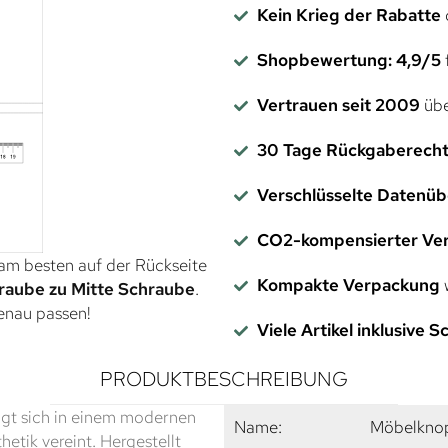
Kein Krieg der Rabatte
Shopbewertung: 4,9/5
f
Vertrauen seit 2009
übe
30 Tage Rückgaberech
Verschlüsselte Datenü
CO2-kompensierter Ve
 am besten auf der Rückseite
Kompakte Verpackung
w
raube zu Mitte Schraube
.
genau passen!
Viele Artikel inklusive 
PRODUKTBESCHREIBUNG
eigt sich in einem modernen
Name:
Möbelknop
hetik vereint. Hergestellt