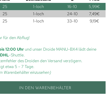
25
1-loch
16-10
5,99
€
25
1-loch
24-10
7,49
€
25
1-loch
33-10
9,19
€
ar für den Abflug!
bis 12:00 Uhr
und unser Droide MANU-BX4 lädt deine
DHL
-Shuttle.
ystemfehler des Droiden den Versand verzögern.
gt etwa 5 – 7 Tage.
t im Warenbehälter einzusehen)
IN DEN WARENBEHÄLTER