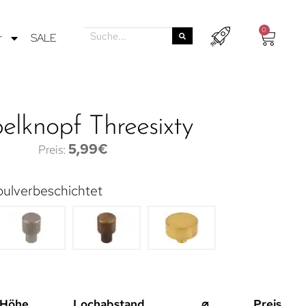
0
r
SALE
lknopf Threesixty
5,99
€
pulverbeschichtet
Höhe
Lochabstand
⌀
Preis