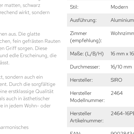
er matten, schwarz
Stil:
Modern
rechend wirkt, sondern
Ausführung:
Aluminium
Zimmer
Wohnzimme
hen aus. Die glatte
(empfehlung):
chen, fein gefrästen Rauten
en Griff sorgen. Diese
Maße: (L/B/H)
16 mm x 1
 und edle Erscheinung, die
ässt.
Durchmesser:
16/10 mm
kt, sondern auch ein
Hersteller:
SIRO
nt. Durch die sorgfältige
ine erstklassige Qualität
Hersteller
2464
als auch in ästhetischer
Modellnummer:
ire in jedem Wohn- oder
Hersteller
2464-16P
Artikelnummer:
n harmonisches
EAN:
9002843