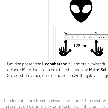
Um den passenden
Lochabstand
zu ermitteln, misst du
deiner Möbel-Front den exakten Abstand von
Mitte Sch
So stellst du sicher, dass deine neuen Griffe galaktisch 
Der elegante und vielseitig einsetzbare Knopf Threesixty z
und zeitlosen Design, das sowohl Funktionalität als auch Äst