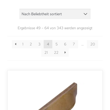
Ergebnisse 49 – 64 von 343 werden angezeigt
1
2
3
4
5
6
7
…
20
21
22