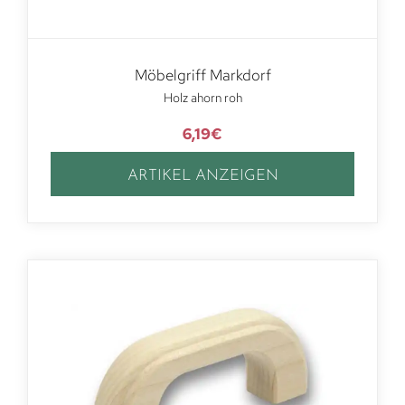
Möbelgriff Markdorf
Holz ahorn roh
6,19
€
ARTIKEL ANZEIGEN