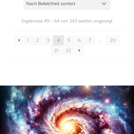
Ergebnisse 49 – 64 von 343 werden angezeigt
1
2
3
4
5
6
7
…
20
21
22