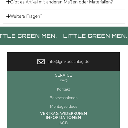
Gibt es Artikel mit anderen Maßen oder Materialien?
Weitere Fragen?
GREEN MEN.
LITTLE GREEN MEN.
LITT
info@lgm-beschlag.de
SERVICE
FAQ
Kontakt
Bohrschablonen
Montagevideos
VERTRAG WIDERRUFEN
INFORMATIONEN
AGB