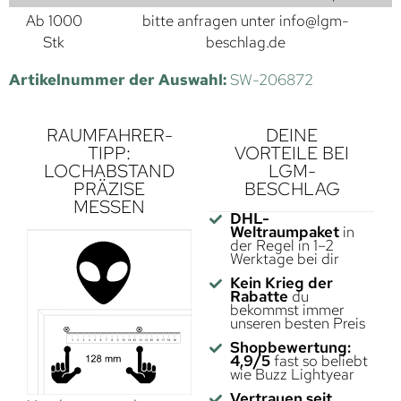
Ab 1000
bitte anfragen unter
info@lgm-
Stk
beschlag.de
Artikelnummer der Auswahl:
SW-206872
RAUMFAHRER-
DEINE
TIPP:
VORTEILE BEI
LOCHABSTAND
LGM-
PRÄZISE
BESCHLAG
MESSEN
DHL-
Weltraumpaket
in
der Regel in 1–2
Werktage bei dir
Kein Krieg der
Rabatte
du
bekommst immer
unseren besten Preis
Shopbewertung:
4,9/5
fast so beliebt
wie Buzz Lightyear
Vertrauen seit