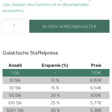
(Der Zeitplan des Frachters ist im Warenbehälter
einzusehen)
IN DEN WARENBEHÄLTER
Galaktische Staffelpreise
Anzahl
Ersparnis (%)
Preis
1
Stk
—
7,69
€
10 Stk
10 %
6,92
€
30 Stk
15 %
6,54
€
50 Stk
20 %
6,15
€
100 Stk
25 %
5,77
€
500+ Stk
30 %
5,38
€