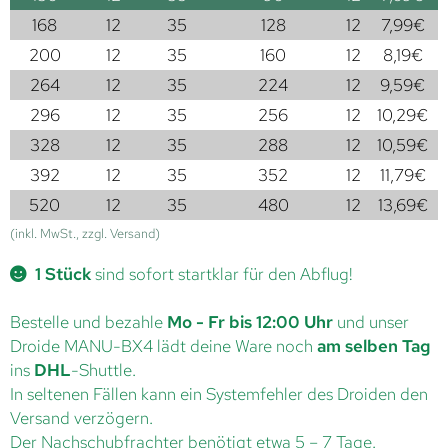
168
12
35
128
12
7,99
€
200
12
35
160
12
8,19
€
264
12
35
224
12
9,59
€
296
12
35
256
12
10,29
€
328
12
35
288
12
10,59
€
392
12
35
352
12
11,79
€
520
12
35
480
12
13,69
€
(inkl. MwSt., zzgl. Versand)
1 Stück
sind sofort startklar für den Abflug!
Bestelle und bezahle
Mo - Fr bis 12:00 Uhr
und unser
Droide MANU-BX4 lädt deine Ware noch
am selben Tag
ins
DHL
-Shuttle.
In seltenen Fällen kann ein Systemfehler des Droiden den
Versand verzögern.
Der Nachschubfrachter benötigt etwa 5 – 7 Tage.