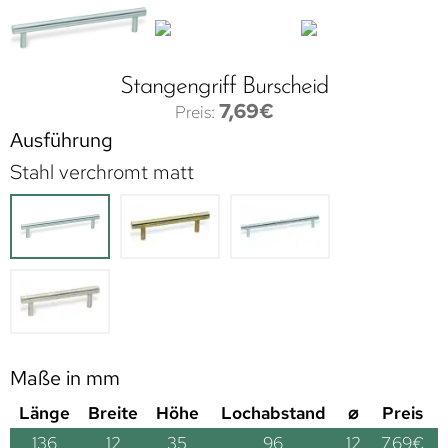
Stangengriff Burscheid
7,69
€
Ausführung
Stahl verchromt matt
Maße in mm
Länge
Breite
Höhe
Lochabstand
⌀
Preis
136
12
35
96
12
7,69
€