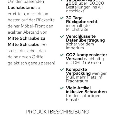
Um den passenden
2009
über 150.000
Bestellungen ins All
Lochabstand
zu
geschickt
ermitteln, misst du am
30 Tage
besten auf der Rückseite
Rückgaberecht
innerhalb der
deiner Möbel-Front den
Milchstraße
exakten Abstand von
Verschlüsselte
Mitte Schraube zu
Datenübertragung
sicher vor dem
Mitte Schraube
. So
Imperium
stellst du sicher, dass
CO2-kompensierter
deine neuen Griffe
Versand
nachhaltig
mit DHL GoGreen
galaktisch genau passen!
Kompakte
Verpackung
weniger
Müll, mehr Platz im
Frachtraum
Viele Artikel
inklusive Schrauben
für den sofortigen
Einsatz
PRODUKTBESCHREIBUNG